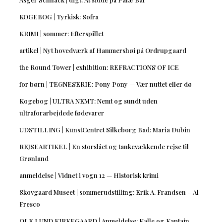
KOGEBOG | Tyrkisk: Sofra
KRIMI | sommer: Efterspillet
artikel | Nyt hovedværk af Hammershøi på Ordrupgaard
the Round Tower | exhibition: REFRACTIONS OF ICE
for børn | TEGNESERIE: Pony Pony — Vær nuttet eller dø
Kogebog | ULTRA NEMT: Nemt og sundt uden
ultraforarbejdede fødevarer
UDSTILLING | KunstCentret Silkeborg Bad: Maria Dubin
REJSEARTIKEL | En storslået og tankevækkende rejse til
Grønland
anmeldelse | Vidnet i vogn 12 — Historisk krimi
Skovgaard Museet | sommerudstilling: Erik A. Frandsen – Al
Fresco
OLE LUND KIRKEGAARD | Anmeldelse: Kalle og Kaptajn