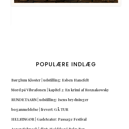
POPULÆRE INDLÆG
Børglum Kloster | udstilling: Esben Hanefelt
Mord på Vibrafonen | kapitel 2: En krimi af Roxnakowsky
RUNDETAARN | udstilling: Isens brydninger
boganmeldelse | frevert: GÅ TUR
HELSINGØR | Gadeteater: Passage Festival
Asger Schnack | digt: At sidde på Palæ Bar