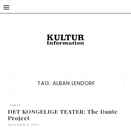
Skip
to
content
TAG:
ALBAN LENDORF
KUNST
DET KONGELIGE TEATER: The Dante
Project
NOVEMBER 6, 2023