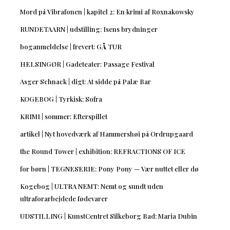
Mord på Vibrafonen | kapitel 2: En krimi af Roxnakowsky
RUNDETAARN | udstilling: Isens brydninger
boganmeldelse | frevert: GÅ TUR
HELSINGØR | Gadeteater: Passage Festival
Asger Schnack | digt: At sidde på Palæ Bar
KOGEBOG | Tyrkisk: Sofra
KRIMI | sommer: Efterspillet
artikel | Nyt hovedværk af Hammershøi på Ordrupgaard
the Round Tower | exhibition: REFRACTIONS OF ICE
for børn | TEGNESERIE: Pony Pony — Vær nuttet eller dø
Kogebog | ULTRA NEMT: Nemt og sundt uden
ultraforarbejdede fødevarer
UDSTILLING | KunstCentret Silkeborg Bad: Maria Dubin