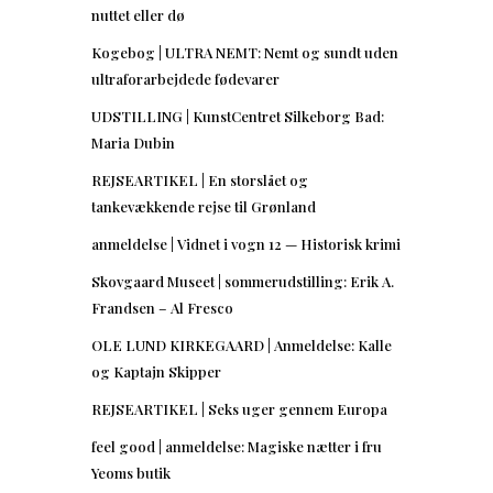
nuttet eller dø
Kogebog | ULTRA NEMT: Nemt og sundt uden
ultraforarbejdede fødevarer
UDSTILLING | KunstCentret Silkeborg Bad:
Maria Dubin
REJSEARTIKEL | En storslået og
tankevækkende rejse til Grønland
anmeldelse | Vidnet i vogn 12 — Historisk krimi
Skovgaard Museet | sommerudstilling: Erik A.
Frandsen – Al Fresco
OLE LUND KIRKEGAARD | Anmeldelse: Kalle
og Kaptajn Skipper
REJSEARTIKEL | Seks uger gennem Europa
feel good | anmeldelse: Magiske nætter i fru
Yeoms butik