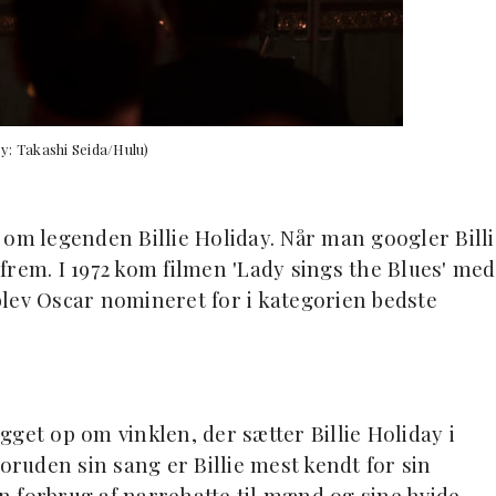
y: Takashi Seida/Hulu)
 om legenden Billie Holiday. Når man googler Billi
frem. I 1972 kom filmen 'Lady sings the Blues' med
lev Oscar nomineret for i kategorien bedste
ygget op om vinklen, der sætter Billie Holiday i
uden sin sang er Billie mest kendt for sin
 forbrug af narrehatte til mænd og sine hvide