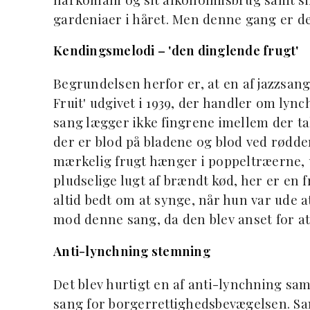
gardeniaer i håret. Men denne gang er de
Kendingsmelodi – 'den dinglende frugt'
Begrundelsen herfor er, at en af jazzsa
Fruit' udgivet i 1939, der handler om lync
sang lægger ikke fingrene imellem der tal
der er blod på bladene og blod ved rødder
mærkelig frugt hænger i poppeltræerne,
pludselige lugt af brændt kød, her er en 
altid bedt om at synge, når hun var ude 
mod denne sang, da den blev anset for at
Anti-lynchning stemning
Det blev hurtigt en af anti-lynchning s
sang for borgerrettighedsbevægelsen. San