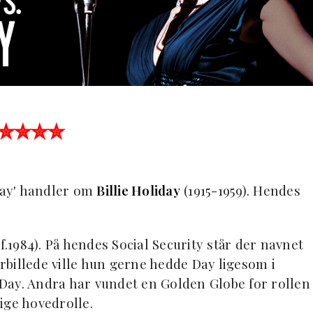
✮✮✮✮
iday' handler om
Billie Holiday
(1915-1959). Hendes
f.1984). På hendes Social Security står der navnet
billede ville hun gerne hedde Day ligesom i
y Day. Andra har vundet en Golden Globe for rollen
ige hovedrolle.