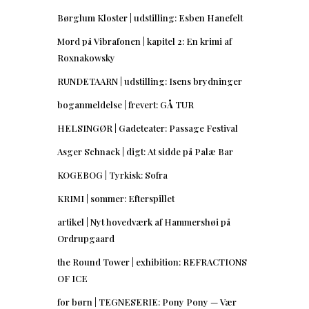
Børglum Kloster | udstilling: Esben Hanefelt
Mord på Vibrafonen | kapitel 2: En krimi af
Roxnakowsky
RUNDETAARN | udstilling: Isens brydninger
boganmeldelse | frevert: GÅ TUR
HELSINGØR | Gadeteater: Passage Festival
Asger Schnack | digt: At sidde på Palæ Bar
KOGEBOG | Tyrkisk: Sofra
KRIMI | sommer: Efterspillet
artikel | Nyt hovedværk af Hammershøi på
Ordrupgaard
the Round Tower | exhibition: REFRACTIONS
OF ICE
for børn | TEGNESERIE: Pony Pony — Vær