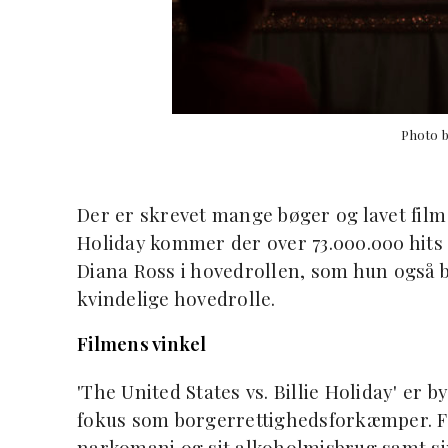
Photo b
Der er skrevet mange bøger og lavet film
Holiday kommer der over 73.000.000 hits 
Diana Ross i hovedrollen, som hun også b
kvindelige hovedrolle.
Filmens vinkel
'The United States vs. Billie Holiday' er b
fokus som borgerrettighedsforkæmper. For
narkomani og sit alkoholmisbrug samt sin