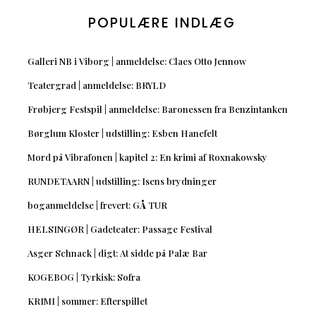
POPULÆRE INDLÆG
Galleri NB i Viborg | anmeldelse: Claes Otto Jennow
Teatergrad | anmeldelse: BRYLD
Frøbjerg Festspil | anmeldelse: Baronessen fra Benzintanken
Børglum Kloster | udstilling: Esben Hanefelt
Mord på Vibrafonen | kapitel 2: En krimi af Roxnakowsky
RUNDETAARN | udstilling: Isens brydninger
boganmeldelse | frevert: GÅ TUR
HELSINGØR | Gadeteater: Passage Festival
Asger Schnack | digt: At sidde på Palæ Bar
KOGEBOG | Tyrkisk: Sofra
KRIMI | sommer: Efterspillet