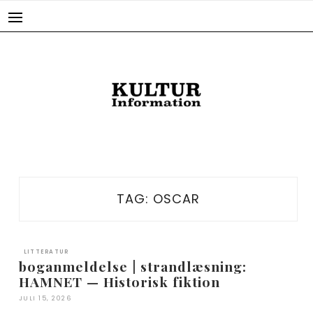
Skip
to
content
TAG:
OSCAR
LITTERATUR
boganmeldelse | strandlæsning:
HAMNET — Historisk fiktion
JULI 15, 2026