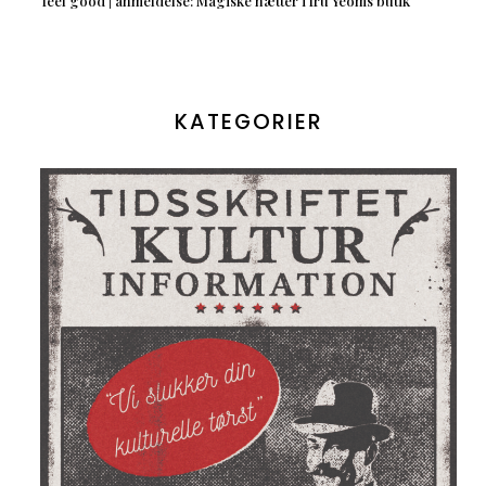
feel good | anmeldelse: Magiske nætter i fru Yeoms butik
KATEGORIER