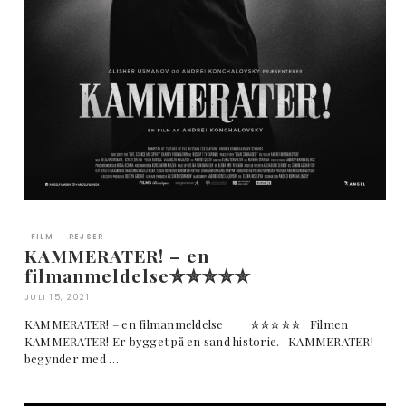
FILM
REJSER
KAMMERATER! – en
filmanmeldelse✮✮✮✮✮
JULI 15, 2021
KAMMERATER! – en filmanmeldelse ✮✮✮✮✮ Filmen
KAMMERATER! Er bygget på en sand historie. KAMMERATER!
begynder med …