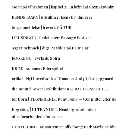
Mord på Vibrafonen | kapitel 2: En krimi af Roxnakowsky
RUNDETAARN | udstilling: Isens brydninger
boganmeldelse | frevert: GÅ TUR
HELSINGØR | Gadeteater: Passage Festival
Asger Schnack | digt: At sidde på Palæ Bar
KOGEBOG | Tyrkisk: Sofra
KRIMI | sommer: Efterspillet
artikel | Nyt hovedværk af Hammershøi på Ordrupgaard
the Round Tower | exhibition: REFRACTIONS OF ICE
for børn | TEGNESERIE: Pony Pony — Vær nuttet eller dø
Kogebog | ULTRA NEMT: Nemt og sundt uden
ultraforarbejdede fødevarer
UDSTILLING | KunstCentret Silkeborg Bad: Maria Dubin