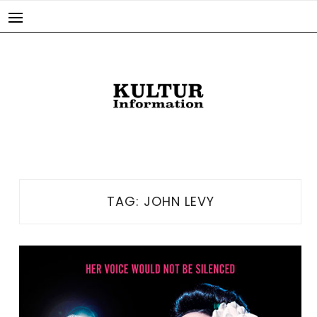
Skip
to
content
TAG:
JOHN LEVY