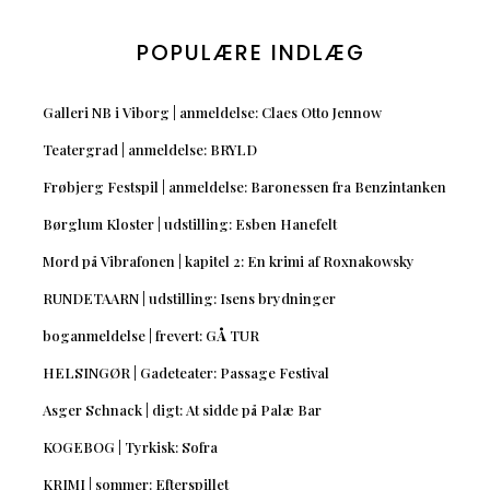
POPULÆRE INDLÆG
Galleri NB i Viborg | anmeldelse: Claes Otto Jennow
Teatergrad | anmeldelse: BRYLD
Frøbjerg Festspil | anmeldelse: Baronessen fra Benzintanken
Børglum Kloster | udstilling: Esben Hanefelt
Mord på Vibrafonen | kapitel 2: En krimi af Roxnakowsky
RUNDETAARN | udstilling: Isens brydninger
boganmeldelse | frevert: GÅ TUR
HELSINGØR | Gadeteater: Passage Festival
Asger Schnack | digt: At sidde på Palæ Bar
KOGEBOG | Tyrkisk: Sofra
KRIMI | sommer: Efterspillet