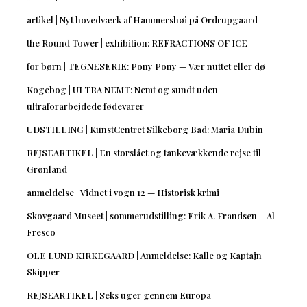
artikel | Nyt hovedværk af Hammershøi på Ordrupgaard
the Round Tower | exhibition: REFRACTIONS OF ICE
for børn | TEGNESERIE: Pony Pony — Vær nuttet eller dø
Kogebog | ULTRA NEMT: Nemt og sundt uden
ultraforarbejdede fødevarer
UDSTILLING | KunstCentret Silkeborg Bad: Maria Dubin
REJSEARTIKEL | En storslået og tankevækkende rejse til
Grønland
anmeldelse | Vidnet i vogn 12 — Historisk krimi
Skovgaard Museet | sommerudstilling: Erik A. Frandsen – Al
Fresco
OLE LUND KIRKEGAARD | Anmeldelse: Kalle og Kaptajn
Skipper
REJSEARTIKEL | Seks uger gennem Europa