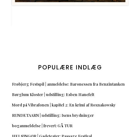
POPULÆRE INDLÆG
Frøbjerg Festspil | anmeldelse: Baronessen fra Benzintanken
Børglum Kloster | udstilling: Esben Hanefelt
Mord på Vibrafonen | kapitel 2: En krimi af Roxnakowsky
RUNDETAARN | udstilling: Isens brydninger
boganmeldelse | frevert: GÅ TUR
HELSINGØR | Gadeteater: Passage Festival