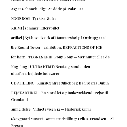
Asger Schnack | digt: At sidde på Palæ Bar
KOGEBOG | Tyrkisk: Sofra
KRIMI | sommer: Efterspillet
artikel | Nyt hovedværk af Hammershøi på Ordrupgaard
the Round Tower | exhibition: REFRACTIONS OF ICE
for børn | TEGNESERIE: Pony Pony — Vær nuttet eller dø
Kogebog | ULTRA NEMT: Nemt og sundt uden
ultraforarbejdede fødevarer
UDSTILLING | KunstCentret Silkeborg Bad: Maria Dubin
REJSEARTIKEL | En storslået og tankevækkende rejse til
Grønland
anmeldelse | Vidnet i vogn 12 — Historisk krimi
Skovgaard Museet | sommerudstilling: Erik A. Frandsen – Al
Fresco