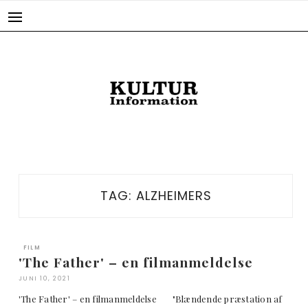
Skip
to
content
TAG:
ALZHEIMERS
FILM
'The Father' – en filmanmeldelse
JUNI 10, 2021
'The Father' – en filmanmeldelse "Blændende præstation af