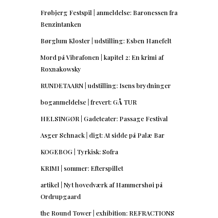
Frøbjerg Festspil | anmeldelse: Baronessen fra
Benzintanken
Børglum Kloster | udstilling: Esben Hanefelt
Mord på Vibrafonen | kapitel 2: En krimi af
Roxnakowsky
RUNDETAARN | udstilling: Isens brydninger
boganmeldelse | frevert: GÅ TUR
HELSINGØR | Gadeteater: Passage Festival
Asger Schnack | digt: At sidde på Palæ Bar
KOGEBOG | Tyrkisk: Sofra
KRIMI | sommer: Efterspillet
artikel | Nyt hovedværk af Hammershøi på
Ordrupgaard
the Round Tower | exhibition: REFRACTIONS