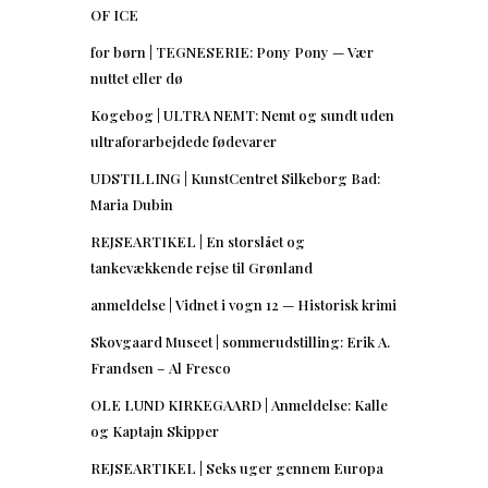
OF ICE
for børn | TEGNESERIE: Pony Pony — Vær
nuttet eller dø
Kogebog | ULTRA NEMT: Nemt og sundt uden
ultraforarbejdede fødevarer
UDSTILLING | KunstCentret Silkeborg Bad:
Maria Dubin
REJSEARTIKEL | En storslået og
tankevækkende rejse til Grønland
anmeldelse | Vidnet i vogn 12 — Historisk krimi
Skovgaard Museet | sommerudstilling: Erik A.
Frandsen – Al Fresco
OLE LUND KIRKEGAARD | Anmeldelse: Kalle
og Kaptajn Skipper
REJSEARTIKEL | Seks uger gennem Europa