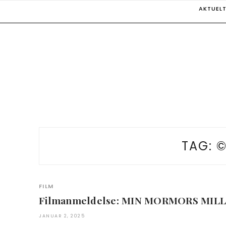
Skip
AKTUEL
to
content
TAG:
©
FILM
Filmanmeldelse: MIN MORMORS MIL
JANUAR 2, 2025