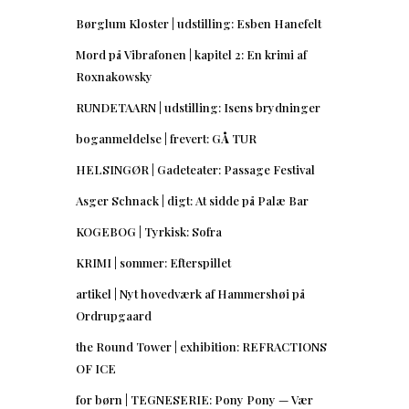
Børglum Kloster | udstilling: Esben Hanefelt
Mord på Vibrafonen | kapitel 2: En krimi af
Roxnakowsky
RUNDETAARN | udstilling: Isens brydninger
boganmeldelse | frevert: GÅ TUR
HELSINGØR | Gadeteater: Passage Festival
Asger Schnack | digt: At sidde på Palæ Bar
KOGEBOG | Tyrkisk: Sofra
KRIMI | sommer: Efterspillet
artikel | Nyt hovedværk af Hammershøi på
Ordrupgaard
the Round Tower | exhibition: REFRACTIONS
OF ICE
for børn | TEGNESERIE: Pony Pony — Vær