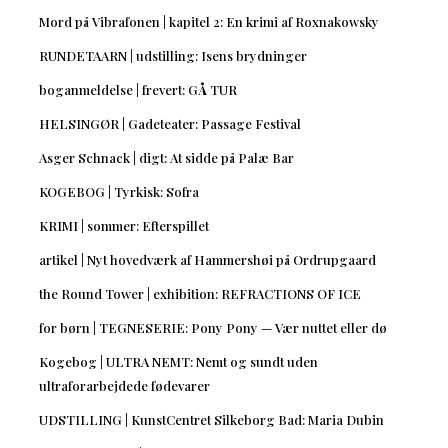
Mord på Vibrafonen | kapitel 2: En krimi af Roxnakowsky
RUNDETAARN | udstilling: Isens brydninger
boganmeldelse | frevert: GÅ TUR
HELSINGØR | Gadeteater: Passage Festival
Asger Schnack | digt: At sidde på Palæ Bar
KOGEBOG | Tyrkisk: Sofra
KRIMI | sommer: Efterspillet
artikel | Nyt hovedværk af Hammershøi på Ordrupgaard
the Round Tower | exhibition: REFRACTIONS OF ICE
for børn | TEGNESERIE: Pony Pony — Vær nuttet eller dø
Kogebog | ULTRA NEMT: Nemt og sundt uden
ultraforarbejdede fødevarer
UDSTILLING | KunstCentret Silkeborg Bad: Maria Dubin