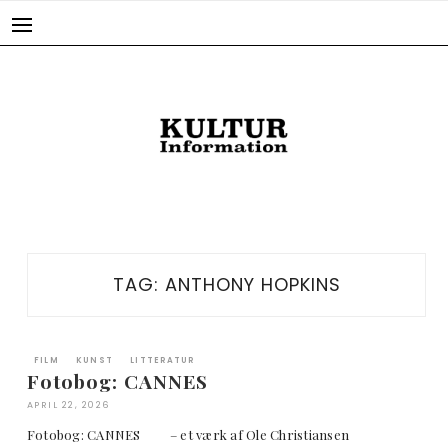
Skip
to
content
TAG:
ANTHONY HOPKINS
FILM
KUNST
LITTERATUR
Fotobog: CANNES
APRIL 22, 2026
Fotobog: CANNES – et værk af Ole Christiansen