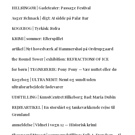
HELSINGØR | Gadeteater: Passage Festival
Asger Schnack | digt: At sidde på Palæ Bar
KOGEBOG | Tyrkisk: Sofra
KRIMI | sommer: Efterspillet
artikel | Nyt hovedværk af Hammershøi på Ordrupgaard
the Round Tower | exhibition: REFRACTIONS OF ICE
for børn | TEGNESERIE: Pony Pony — Vær nuttet eller dø
Kogebog | ULTRA NEMT: Nemt og sundt uden
ultraforarbejdede fødevarer
UDSTILLING | KunstCentret Silkeborg Bad: Maria Dubin
REJSEARTIKEL | En storslået og tankevækkende rejse til
Grønland
anmeldelse | Vidnet i vogn 12 — Historisk krimi
Skovgaard Museet | sommerudstilling: Erik A. Frandsen – Al