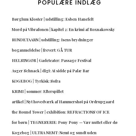
POPULÆRE INDLÆG
Børglum Kloster | udstilling: Esben Hanefelt
Mord på Vibrafonen | kapitel 2: En krimi af Roxnakowsky
RUNDETAARN | udstilling: Isens brydninger
boganmeldelse | frevert: GÅ TUR
HELSINGØR | Gadeteater: Passage Festival
Asger Schnack | digt: At sidde på Palæ Bar
KOGEBOG | Tyrkisk: Sofra
KRIMI | sommer: Efterspillet
artikel | Nyt hovedværk af Hammershøi på Ordrupgaard
the Round Tower | exhibition: REFRACTIONS OF ICE
for børn | TEGNESERIE: Pony Pony — Vær nuttet eller dø
Kogebog | ULTRA NEMT: Nemt og sundt uden