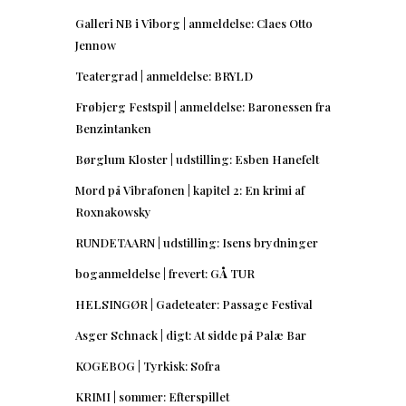
Galleri NB i Viborg | anmeldelse: Claes Otto
Jennow
Teatergrad | anmeldelse: BRYLD
Frøbjerg Festspil | anmeldelse: Baronessen fra
Benzintanken
Børglum Kloster | udstilling: Esben Hanefelt
Mord på Vibrafonen | kapitel 2: En krimi af
Roxnakowsky
RUNDETAARN | udstilling: Isens brydninger
boganmeldelse | frevert: GÅ TUR
HELSINGØR | Gadeteater: Passage Festival
Asger Schnack | digt: At sidde på Palæ Bar
KOGEBOG | Tyrkisk: Sofra
KRIMI | sommer: Efterspillet