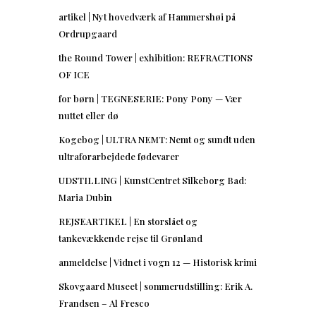
artikel | Nyt hovedværk af Hammershøi på
Ordrupgaard
the Round Tower | exhibition: REFRACTIONS
OF ICE
for børn | TEGNESERIE: Pony Pony — Vær
nuttet eller dø
Kogebog | ULTRA NEMT: Nemt og sundt uden
ultraforarbejdede fødevarer
UDSTILLING | KunstCentret Silkeborg Bad:
Maria Dubin
REJSEARTIKEL | En storslået og
tankevækkende rejse til Grønland
anmeldelse | Vidnet i vogn 12 — Historisk krimi
Skovgaard Museet | sommerudstilling: Erik A.
Frandsen – Al Fresco