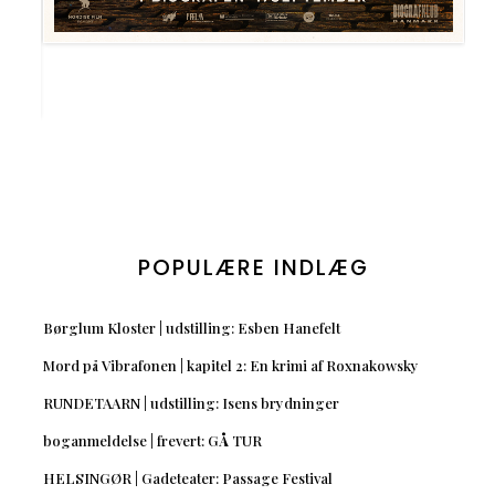
POPULÆRE INDLÆG
Børglum Kloster | udstilling: Esben Hanefelt
Mord på Vibrafonen | kapitel 2: En krimi af Roxnakowsky
RUNDETAARN | udstilling: Isens brydninger
boganmeldelse | frevert: GÅ TUR
HELSINGØR | Gadeteater: Passage Festival