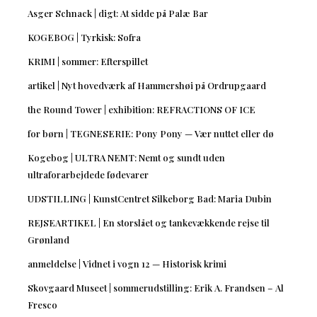
Asger Schnack | digt: At sidde på Palæ Bar
KOGEBOG | Tyrkisk: Sofra
KRIMI | sommer: Efterspillet
artikel | Nyt hovedværk af Hammershøi på Ordrupgaard
the Round Tower | exhibition: REFRACTIONS OF ICE
for børn | TEGNESERIE: Pony Pony — Vær nuttet eller dø
Kogebog | ULTRA NEMT: Nemt og sundt uden
ultraforarbejdede fødevarer
UDSTILLING | KunstCentret Silkeborg Bad: Maria Dubin
REJSEARTIKEL | En storslået og tankevækkende rejse til
Grønland
anmeldelse | Vidnet i vogn 12 — Historisk krimi
Skovgaard Museet | sommerudstilling: Erik A. Frandsen – Al
Fresco