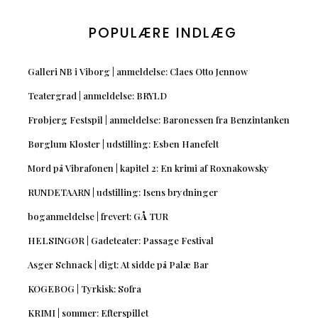
POPULÆRE INDLÆG
Galleri NB i Viborg | anmeldelse: Claes Otto Jennow
Teatergrad | anmeldelse: BRYLD
Frøbjerg Festspil | anmeldelse: Baronessen fra Benzintanken
Børglum Kloster | udstilling: Esben Hanefelt
Mord på Vibrafonen | kapitel 2: En krimi af Roxnakowsky
RUNDETAARN | udstilling: Isens brydninger
boganmeldelse | frevert: GÅ TUR
HELSINGØR | Gadeteater: Passage Festival
Asger Schnack | digt: At sidde på Palæ Bar
KOGEBOG | Tyrkisk: Sofra
KRIMI | sommer: Efterspillet