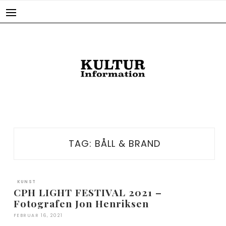
Skip
to
content
TAG:
BÅLL & BRAND
KUNST
CPH LIGHT FESTIVAL 2021 –
Fotografen Jon Henriksen
FEBRUAR 16, 2021