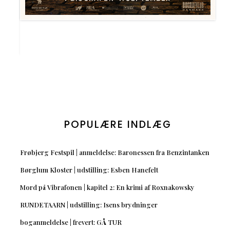
POPULÆRE INDLÆG
Frøbjerg Festspil | anmeldelse: Baronessen fra Benzintanken
Børglum Kloster | udstilling: Esben Hanefelt
Mord på Vibrafonen | kapitel 2: En krimi af Roxnakowsky
RUNDETAARN | udstilling: Isens brydninger
boganmeldelse | frevert: GÅ TUR