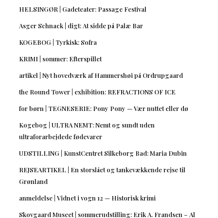
HELSINGØR | Gadeteater: Passage Festival
Asger Schnack | digt: At sidde på Palæ Bar
KOGEBOG | Tyrkisk: Sofra
KRIMI | sommer: Efterspillet
artikel | Nyt hovedværk af Hammershøi på Ordrupgaard
the Round Tower | exhibition: REFRACTIONS OF ICE
for børn | TEGNESERIE: Pony Pony — Vær nuttet eller dø
Kogebog | ULTRA NEMT: Nemt og sundt uden
ultraforarbejdede fødevarer
UDSTILLING | KunstCentret Silkeborg Bad: Maria Dubin
REJSEARTIKEL | En storslået og tankevækkende rejse til
Grønland
anmeldelse | Vidnet i vogn 12 — Historisk krimi
Skovgaard Museet | sommerudstilling: Erik A. Frandsen – Al