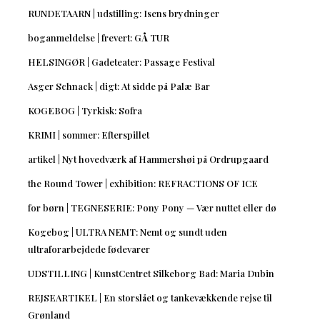
RUNDETAARN | udstilling: Isens brydninger
boganmeldelse | frevert: GÅ TUR
HELSINGØR | Gadeteater: Passage Festival
Asger Schnack | digt: At sidde på Palæ Bar
KOGEBOG | Tyrkisk: Sofra
KRIMI | sommer: Efterspillet
artikel | Nyt hovedværk af Hammershøi på Ordrupgaard
the Round Tower | exhibition: REFRACTIONS OF ICE
for børn | TEGNESERIE: Pony Pony — Vær nuttet eller dø
Kogebog | ULTRA NEMT: Nemt og sundt uden
ultraforarbejdede fødevarer
UDSTILLING | KunstCentret Silkeborg Bad: Maria Dubin
REJSEARTIKEL | En storslået og tankevækkende rejse til
Grønland