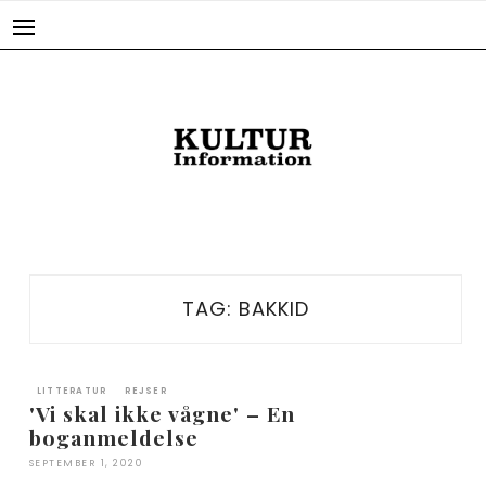
Skip
to
content
TAG:
BAKKID
LITTERATUR
REJSER
'Vi skal ikke vågne' – En
boganmeldelse
SEPTEMBER 1, 2020