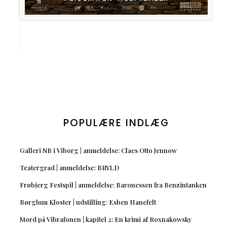
POPULÆRE INDLÆG
Galleri NB i Viborg | anmeldelse: Claes Otto Jennow
Teatergrad | anmeldelse: BRYLD
Frøbjerg Festspil | anmeldelse: Baronessen fra Benzintanken
Børglum Kloster | udstilling: Esben Hanefelt
Mord på Vibrafonen | kapitel 2: En krimi af Roxnakowsky