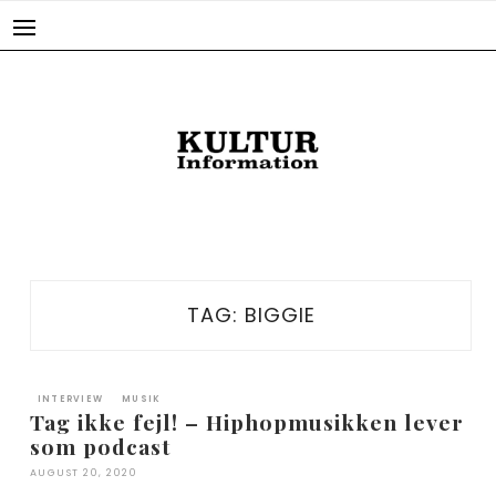
Skip
to
content
TAG:
BIGGIE
INTERVIEW
MUSIK
Tag ikke fejl! – Hiphopmusikken lever
som podcast
AUGUST 20, 2020