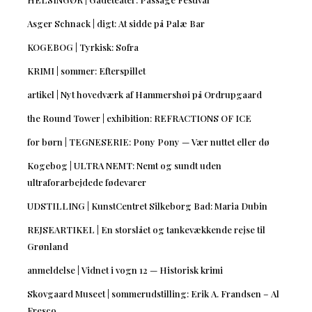
Asger Schnack | digt: At sidde på Palæ Bar
KOGEBOG | Tyrkisk: Sofra
KRIMI | sommer: Efterspillet
artikel | Nyt hovedværk af Hammershøi på Ordrupgaard
the Round Tower | exhibition: REFRACTIONS OF ICE
for børn | TEGNESERIE: Pony Pony — Vær nuttet eller dø
Kogebog | ULTRA NEMT: Nemt og sundt uden
ultraforarbejdede fødevarer
UDSTILLING | KunstCentret Silkeborg Bad: Maria Dubin
REJSEARTIKEL | En storslået og tankevækkende rejse til
Grønland
anmeldelse | Vidnet i vogn 12 — Historisk krimi
Skovgaard Museet | sommerudstilling: Erik A. Frandsen – Al
Fresco