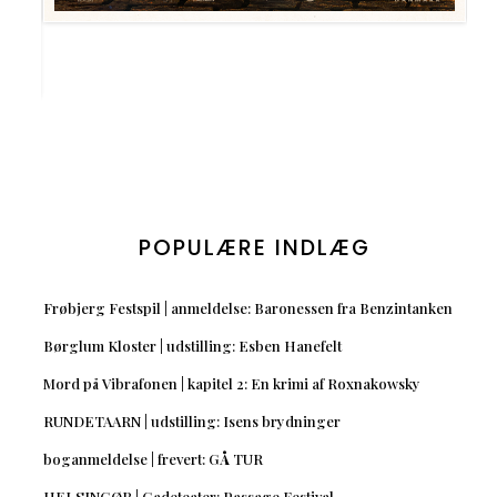
POPULÆRE INDLÆG
Frøbjerg Festspil | anmeldelse: Baronessen fra Benzintanken
Børglum Kloster | udstilling: Esben Hanefelt
Mord på Vibrafonen | kapitel 2: En krimi af Roxnakowsky
RUNDETAARN | udstilling: Isens brydninger
boganmeldelse | frevert: GÅ TUR
HELSINGØR | Gadeteater: Passage Festival