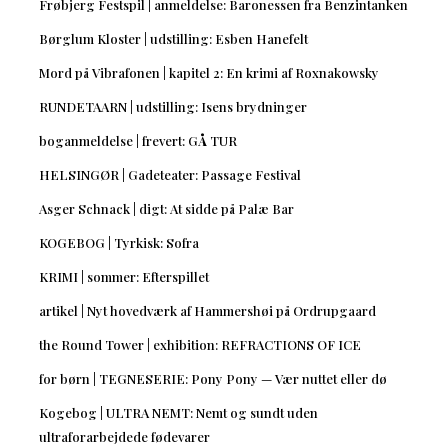
Frøbjerg Festspil | anmeldelse: Baronessen fra Benzintanken
Børglum Kloster | udstilling: Esben Hanefelt
Mord på Vibrafonen | kapitel 2: En krimi af Roxnakowsky
RUNDETAARN | udstilling: Isens brydninger
boganmeldelse | frevert: GÅ TUR
HELSINGØR | Gadeteater: Passage Festival
Asger Schnack | digt: At sidde på Palæ Bar
KOGEBOG | Tyrkisk: Sofra
KRIMI | sommer: Efterspillet
artikel | Nyt hovedværk af Hammershøi på Ordrupgaard
the Round Tower | exhibition: REFRACTIONS OF ICE
for børn | TEGNESERIE: Pony Pony — Vær nuttet eller dø
Kogebog | ULTRA NEMT: Nemt og sundt uden
ultraforarbejdede fødevarer