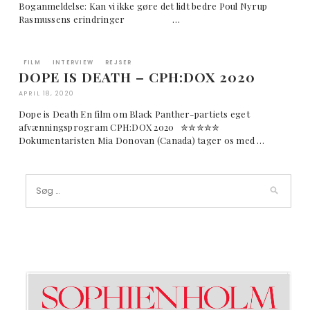
Boganmeldelse: Kan vi ikke gøre det lidt bedre Poul Nyrup
Rasmussens erindringer …
FILM
INTERVIEW
REJSER
DOPE IS DEATH – CPH:DOX 2020
APRIL 18, 2020
Dope is Death En film om Black Panther-partiets eget
afvænningsprogram CPH:DOX 2020 ✮✮✮✮✮
Dokumentaristen Mia Donovan (Canada) tager os med …