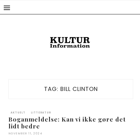
Skip
to
content
TAG:
BILL CLINTON
AKTUELT
LITTERATUR
Boganmeldelse: Kan vi ikke gøre det
lidt bedre
NOVEMBER 11, 2024