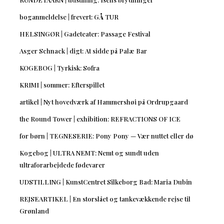
boganmeldelse | frevert: GÅ TUR
HELSINGØR | Gadeteater: Passage Festival
Asger Schnack | digt: At sidde på Palæ Bar
KOGEBOG | Tyrkisk: Sofra
KRIMI | sommer: Efterspillet
artikel | Nyt hovedværk af Hammershøi på Ordrupgaard
the Round Tower | exhibition: REFRACTIONS OF ICE
for børn | TEGNESERIE: Pony Pony — Vær nuttet eller dø
Kogebog | ULTRA NEMT: Nemt og sundt uden
ultraforarbejdede fødevarer
UDSTILLING | KunstCentret Silkeborg Bad: Maria Dubin
REJSEARTIKEL | En storslået og tankevækkende rejse til
Grønland