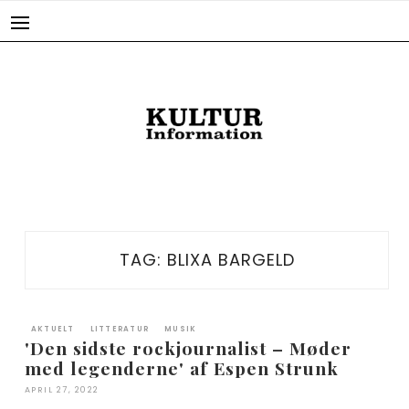
Skip
to
content
TAG:
BLIXA BARGELD
AKTUELT
LITTERATUR
MUSIK
'Den sidste rockjournalist – Møder
med legenderne' af Espen Strunk
APRIL 27, 2022