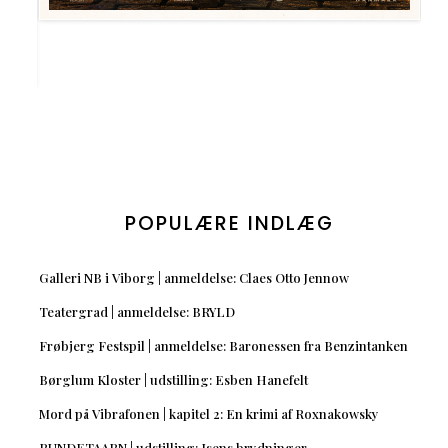
POPULÆRE INDLÆG
Galleri NB i Viborg | anmeldelse: Claes Otto Jennow
Teatergrad | anmeldelse: BRYLD
Frøbjerg Festspil | anmeldelse: Baronessen fra Benzintanken
Børglum Kloster | udstilling: Esben Hanefelt
Mord på Vibrafonen | kapitel 2: En krimi af Roxnakowsky
RUNDETAARN | udstilling: Isens brydninger