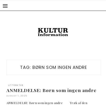
Skip
to
content
TAG:
BØRN SOM INGEN ANDRE
LITTERATUR
ANMELDELSE: Børn som ingen andre
AUGUST 1, 2025
ANMELDELSE: Børn som ingen andre Træk af den