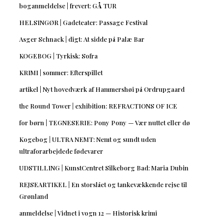
boganmeldelse | frevert: GÅ TUR
HELSINGØR | Gadeteater: Passage Festival
Asger Schnack | digt: At sidde på Palæ Bar
KOGEBOG | Tyrkisk: Sofra
KRIMI | sommer: Efterspillet
artikel | Nyt hovedværk af Hammershøi på Ordrupgaard
the Round Tower | exhibition: REFRACTIONS OF ICE
for børn | TEGNESERIE: Pony Pony — Vær nuttet eller dø
Kogebog | ULTRA NEMT: Nemt og sundt uden
ultraforarbejdede fødevarer
UDSTILLING | KunstCentret Silkeborg Bad: Maria Dubin
REJSEARTIKEL | En storslået og tankevækkende rejse til
Grønland
anmeldelse | Vidnet i vogn 12 — Historisk krimi