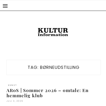
Skip
to
content
TAG:
BØRNEUDSTILLING
KUNST
ARoS | Sommer 2026 – omtale: En
hemmelig klub
JULI 3, 2026