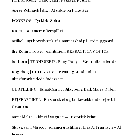
Asger Schnack | digt: At sidde på Palæ Bar
KOGEBOG | Tyrkisk: Sofra
KRIMI | sommer: Efterspillet
artikel | Nyt hovedværk af Hammershøi på Ordrupgaard
the Round Tower | exhibition: REFRACTIONS OF ICE
for børn | TEGNESERIE: Pony Pony — Vær nuttet eller dø
Kogebog | ULTRA NEMT: Nemt og sundt uden
ultraforarbejdede fødevarer
UDSTILLING | KunstCentret Silkeborg Bad: Maria Dubin
REJSEARTIKEL | En storslået og tankevækkende rejse til
Grønland
anmeldelse | Vidnet i vogn 12 — Historisk krimi
Skovgaard Museet | sommerudstilling: Erik A. Frandsen – Al
Fresco