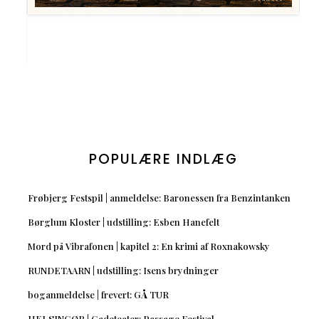
POPULÆRE INDLÆG
Frøbjerg Festspil | anmeldelse: Baronessen fra Benzintanken
Børglum Kloster | udstilling: Esben Hanefelt
Mord på Vibrafonen | kapitel 2: En krimi af Roxnakowsky
RUNDETAARN | udstilling: Isens brydninger
boganmeldelse | frevert: GÅ TUR
HELSINGØR | Gadeteater: Passage Festival