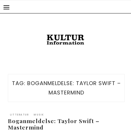
Skip
to
content
TAG:
BOGANMELDELSE: TAYLOR SWIFT –
MASTERMIND
LITTERATUR
MUSIK
Boganmeldelse: Taylor Swift –
Mastermind