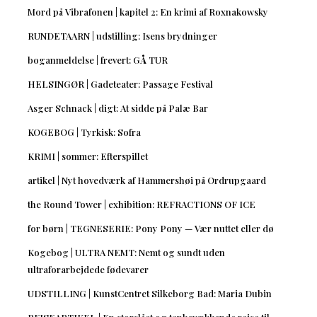
Mord på Vibrafonen | kapitel 2: En krimi af Roxnakowsky
RUNDETAARN | udstilling: Isens brydninger
boganmeldelse | frevert: GÅ TUR
HELSINGØR | Gadeteater: Passage Festival
Asger Schnack | digt: At sidde på Palæ Bar
KOGEBOG | Tyrkisk: Sofra
KRIMI | sommer: Efterspillet
artikel | Nyt hovedværk af Hammershøi på Ordrupgaard
the Round Tower | exhibition: REFRACTIONS OF ICE
for børn | TEGNESERIE: Pony Pony — Vær nuttet eller dø
Kogebog | ULTRA NEMT: Nemt og sundt uden
ultraforarbejdede fødevarer
UDSTILLING | KunstCentret Silkeborg Bad: Maria Dubin