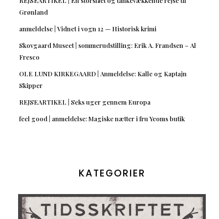
REJSEARTIKEL | En storslået og tankevækkende rejse til
Grønland
anmeldelse | Vidnet i vogn 12 — Historisk krimi
Skovgaard Museet | sommerudstilling: Erik A. Frandsen – Al
Fresco
OLE LUND KIRKEGAARD | Anmeldelse: Kalle og Kaptajn
Skipper
REJSEARTIKEL | Seks uger gennem Europa
feel good | anmeldelse: Magiske nætter i fru Yeoms butik
KATEGORIER