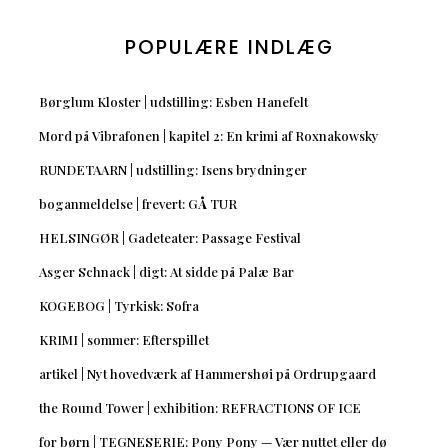
POPULÆRE INDLÆG
Børglum Kloster | udstilling: Esben Hanefelt
Mord på Vibrafonen | kapitel 2: En krimi af Roxnakowsky
RUNDETAARN | udstilling: Isens brydninger
boganmeldelse | frevert: GÅ TUR
HELSINGØR | Gadeteater: Passage Festival
Asger Schnack | digt: At sidde på Palæ Bar
KOGEBOG | Tyrkisk: Sofra
KRIMI | sommer: Efterspillet
artikel | Nyt hovedværk af Hammershøi på Ordrupgaard
the Round Tower | exhibition: REFRACTIONS OF ICE
for børn | TEGNESERIE: Pony Pony — Vær nuttet eller dø