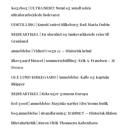
Kogebog | ULTRA NEMT: Nemt og sundt uden
ultraforarbejdede fødevarer
UDSTILLING | KunstCentret Silkeborg Bad: Maria Dubin
REJSEARTIKEL | En storslået og tankevækkende rejse til
Grønland
anmeldelse | Vidnet i vogn 12 — Historisk krimi
Skovgaard Museet | sommerudstilling: Erik A. Frandsen – Al
Fresco
OLE LUND KIRKEGAARD | Anmeldelse: Kalle og Kaptajn
Skipper
REJSEARTIKEL | Seks uger gennem Europa
feel good | anmeldelse: Magiske nætter i fru Yeoms butik
boganmeldelse | strandlæsning: HAMNET — Historisk fiktion
litteraturkritik | Søren Ulrik Thomsens København