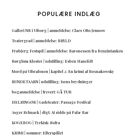
POPULÆRE INDLÆG
Galleri NB i Viborg | anmeldelse: Claes Otto Jennow
Teatergrad | anmeldelse: BRYLD
Frøbjerg Festspil | anmeldelse: Baronessen fra Benzintanken
Børglum Kloster | udstilling: Esben Hanefelt
Mord på Vibrafonen | kapitel 2: En krimi af Roxnakowsky
RUNDETAARN | udstilling: Isens brydninger
boganmeldelse | frevert: GÅ TUR
HELSINGØR | Gadeteater: Passage Festival
Asger Schnack | digt: At sidde på Palæ Bar
KOGEBOG | Tyrkisk: Sofra
KRIMI | sommer: Efterspillet