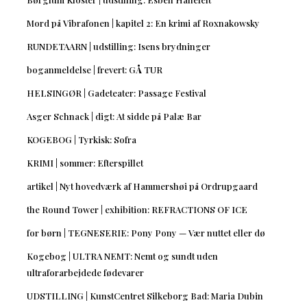
Mord på Vibrafonen | kapitel 2: En krimi af Roxnakowsky
RUNDETAARN | udstilling: Isens brydninger
boganmeldelse | frevert: GÅ TUR
HELSINGØR | Gadeteater: Passage Festival
Asger Schnack | digt: At sidde på Palæ Bar
KOGEBOG | Tyrkisk: Sofra
KRIMI | sommer: Efterspillet
artikel | Nyt hovedværk af Hammershøi på Ordrupgaard
the Round Tower | exhibition: REFRACTIONS OF ICE
for børn | TEGNESERIE: Pony Pony — Vær nuttet eller dø
Kogebog | ULTRA NEMT: Nemt og sundt uden
ultraforarbejdede fødevarer
UDSTILLING | KunstCentret Silkeborg Bad: Maria Dubin