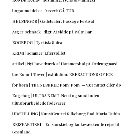
boganmeldelse | frevert: GÅ TUR
HELSINGØR | Gadeteater: Passage Festival
Asger Schnack | digt: At sidde på Palæ Bar
KOGEBOG | Tyrkisk: Sofra
KRIMI | sommer: Efterspillet
artikel | Nyt hovedværk af Hammershøi på Ordrupgaard
the Round Tower | exhibition: REFRACTIONS OF ICE
for børn | TEGNESERIE: Pony Pony — Vær nuttet eller dø
Kogebog | ULTRA NEMT: Nemt og sundt uden
ultraforarbejdede fødevarer
UDSTILLING | KunstCentret Silkeborg Bad: Maria Dubin
REJSEARTIKEL | En storslået og tankevækkende rejse til
Grønland