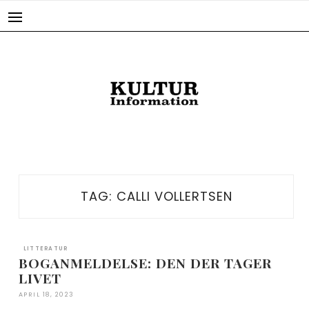
Skip
to
content
TAG:
CALLI VOLLERTSEN
LITTERATUR
BOGANMELDELSE: DEN DER TAGER
LIVET
APRIL 18, 2023