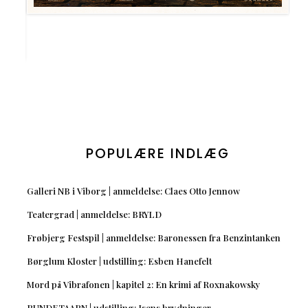
POPULÆRE INDLÆG
Galleri NB i Viborg | anmeldelse: Claes Otto Jennow
Teatergrad | anmeldelse: BRYLD
Frøbjerg Festspil | anmeldelse: Baronessen fra Benzintanken
Børglum Kloster | udstilling: Esben Hanefelt
Mord på Vibrafonen | kapitel 2: En krimi af Roxnakowsky
RUNDETAARN | udstilling: Isens brydninger