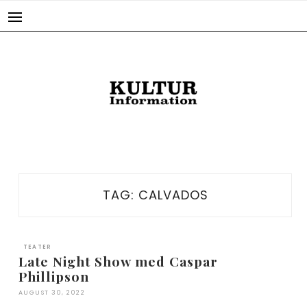
Skip
to
content
TAG:
CALVADOS
TEATER
Late Night Show med Caspar
Phillipson
AUGUST 30, 2022