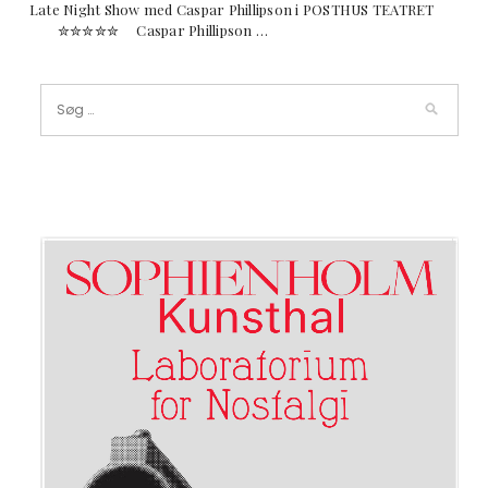
Late Night Show med Caspar Phillipson i POSTHUS TEATRET
✮✮✮✮✮ Caspar Phillipson …