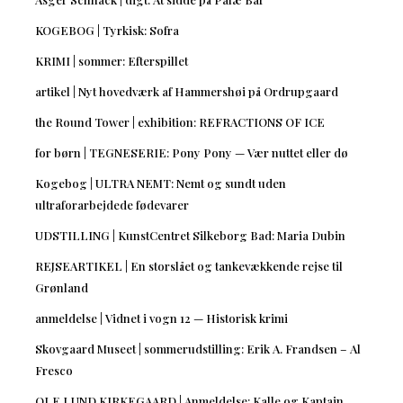
KOGEBOG | Tyrkisk: Sofra
KRIMI | sommer: Efterspillet
artikel | Nyt hovedværk af Hammershøi på Ordrupgaard
the Round Tower | exhibition: REFRACTIONS OF ICE
for børn | TEGNESERIE: Pony Pony — Vær nuttet eller dø
Kogebog | ULTRA NEMT: Nemt og sundt uden
ultraforarbejdede fødevarer
UDSTILLING | KunstCentret Silkeborg Bad: Maria Dubin
REJSEARTIKEL | En storslået og tankevækkende rejse til
Grønland
anmeldelse | Vidnet i vogn 12 — Historisk krimi
Skovgaard Museet | sommerudstilling: Erik A. Frandsen – Al
Fresco
OLE LUND KIRKEGAARD | Anmeldelse: Kalle og Kaptajn