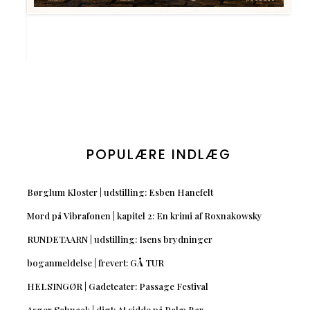
POPULÆRE INDLÆG
Børglum Kloster | udstilling: Esben Hanefelt
Mord på Vibrafonen | kapitel 2: En krimi af Roxnakowsky
RUNDETAARN | udstilling: Isens brydninger
boganmeldelse | frevert: GÅ TUR
HELSINGØR | Gadeteater: Passage Festival
Asger Schnack | digt: At sidde på Palæ Bar