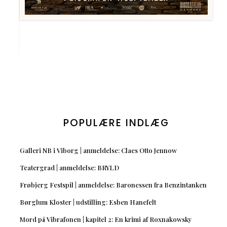
POPULÆRE INDLÆG
Galleri NB i Viborg | anmeldelse: Claes Otto Jennow
Teatergrad | anmeldelse: BRYLD
Frøbjerg Festspil | anmeldelse: Baronessen fra Benzintanken
Børglum Kloster | udstilling: Esben Hanefelt
Mord på Vibrafonen | kapitel 2: En krimi af Roxnakowsky