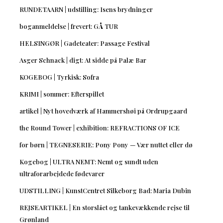
RUNDETAARN | udstilling: Isens brydninger
boganmeldelse | frevert: GÅ TUR
HELSINGØR | Gadeteater: Passage Festival
Asger Schnack | digt: At sidde på Palæ Bar
KOGEBOG | Tyrkisk: Sofra
KRIMI | sommer: Efterspillet
artikel | Nyt hovedværk af Hammershøi på Ordrupgaard
the Round Tower | exhibition: REFRACTIONS OF ICE
for børn | TEGNESERIE: Pony Pony — Vær nuttet eller dø
Kogebog | ULTRA NEMT: Nemt og sundt uden
ultraforarbejdede fødevarer
UDSTILLING | KunstCentret Silkeborg Bad: Maria Dubin
REJSEARTIKEL | En storslået og tankevækkende rejse til
Grønland