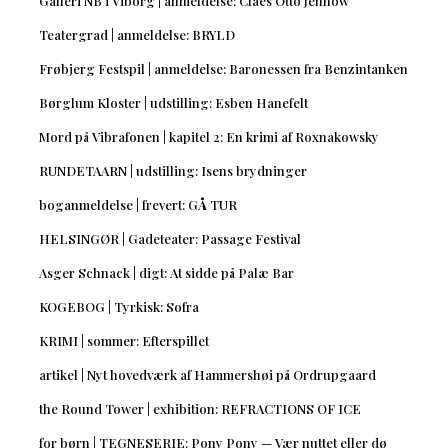
Galleri NB i Viborg | anmeldelse: Claes Otto Jennow
Teatergrad | anmeldelse: BRYLD
Frøbjerg Festspil | anmeldelse: Baronessen fra Benzintanken
Børglum Kloster | udstilling: Esben Hanefelt
Mord på Vibrafonen | kapitel 2: En krimi af Roxnakowsky
RUNDETAARN | udstilling: Isens brydninger
boganmeldelse | frevert: GÅ TUR
HELSINGØR | Gadeteater: Passage Festival
Asger Schnack | digt: At sidde på Palæ Bar
KOGEBOG | Tyrkisk: Sofra
KRIMI | sommer: Efterspillet
artikel | Nyt hovedværk af Hammershøi på Ordrupgaard
the Round Tower | exhibition: REFRACTIONS OF ICE
for børn | TEGNESERIE: Pony Pony — Vær nuttet eller dø