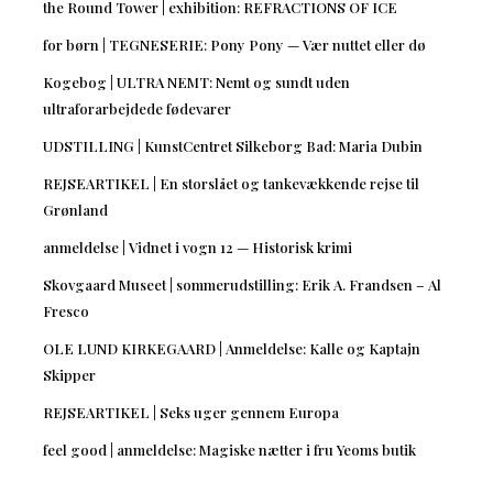
the Round Tower | exhibition: REFRACTIONS OF ICE
for børn | TEGNESERIE: Pony Pony — Vær nuttet eller dø
Kogebog | ULTRA NEMT: Nemt og sundt uden
ultraforarbejdede fødevarer
UDSTILLING | KunstCentret Silkeborg Bad: Maria Dubin
REJSEARTIKEL | En storslået og tankevækkende rejse til
Grønland
anmeldelse | Vidnet i vogn 12 — Historisk krimi
Skovgaard Museet | sommerudstilling: Erik A. Frandsen – Al
Fresco
OLE LUND KIRKEGAARD | Anmeldelse: Kalle og Kaptajn
Skipper
REJSEARTIKEL | Seks uger gennem Europa
feel good | anmeldelse: Magiske nætter i fru Yeoms butik