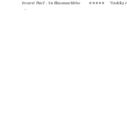
Honest Thief – En filmanmeldelse ✮✮✮✮✮ ”Endelig en 
…