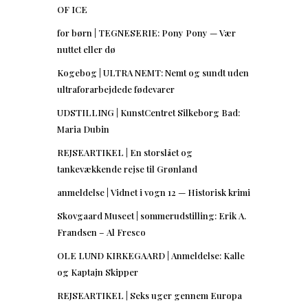
OF ICE
for børn | TEGNESERIE: Pony Pony — Vær
nuttet eller dø
Kogebog | ULTRA NEMT: Nemt og sundt uden
ultraforarbejdede fødevarer
UDSTILLING | KunstCentret Silkeborg Bad:
Maria Dubin
REJSEARTIKEL | En storslået og
tankevækkende rejse til Grønland
anmeldelse | Vidnet i vogn 12 — Historisk krimi
Skovgaard Museet | sommerudstilling: Erik A.
Frandsen – Al Fresco
OLE LUND KIRKEGAARD | Anmeldelse: Kalle
og Kaptajn Skipper
REJSEARTIKEL | Seks uger gennem Europa