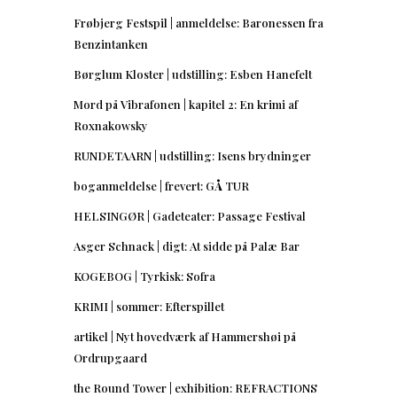
Frøbjerg Festspil | anmeldelse: Baronessen fra
Benzintanken
Børglum Kloster | udstilling: Esben Hanefelt
Mord på Vibrafonen | kapitel 2: En krimi af
Roxnakowsky
RUNDETAARN | udstilling: Isens brydninger
boganmeldelse | frevert: GÅ TUR
HELSINGØR | Gadeteater: Passage Festival
Asger Schnack | digt: At sidde på Palæ Bar
KOGEBOG | Tyrkisk: Sofra
KRIMI | sommer: Efterspillet
artikel | Nyt hovedværk af Hammershøi på
Ordrupgaard
the Round Tower | exhibition: REFRACTIONS