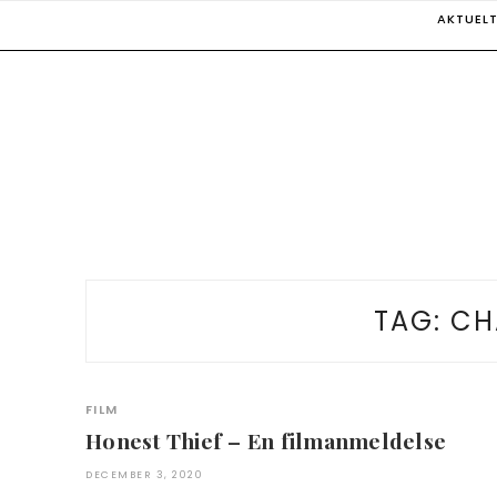
Skip
AKTUEL
to
content
TAG:
CH
FILM
Honest Thief – En filmanmeldelse
DECEMBER 3, 2020