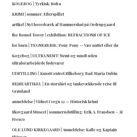
KOGEBOG | Tyrkisk: Sofra
KRIMI | sommer: Efterspillet
artikel | Nyt hovedværk af Hammershøi på Ordrupgaard
the Round Tower | exhibition: REFRACTIONS OF ICE
for børn | TEGNESERIE: Pony Pony — Vær nuttet eller dø
Kogebog | ULTRA NEMT: Nemt og sundt uden
ultraforarbejdede fødevarer
UDSTILLING | KunstCentret Silkeborg Bad: Maria Dubin
REJSEARTIKEL | En storslået og tankevækkende rejse til
Grønland
anmeldelse | Vidnet i vogn 12 — Historisk krimi
Skovgaard Museet | sommerudstilling: Erik A. Frandsen – Al
Fresco
OLE LUND KIRKEGAARD | Anmeldelse: Kalle og Kaptajn
Skipper