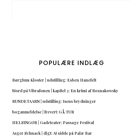
POPULÆRE INDLÆG
Børglum Kloster | udstilling: Esben Hanefelt
Mord på Vibrafonen | kapitel 2: En krimi af Roxnakowsky
RUNDETAARN | udstilling: Isens brydninger
boganmeldelse | frevert: GÅ TUR
HELSINGØR | Gadeteater: Passage Festival
Asger Schnack | digt: At sidde på Palæ Bar