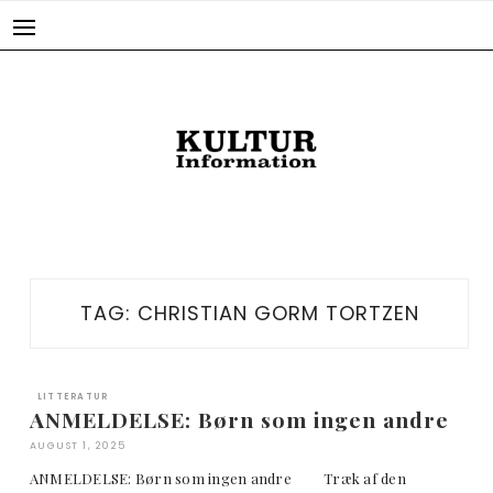
Skip
to
content
TAG:
CHRISTIAN GORM TORTZEN
LITTERATUR
ANMELDELSE: Børn som ingen andre
AUGUST 1, 2025
ANMELDELSE: Børn som ingen andre Træk af den