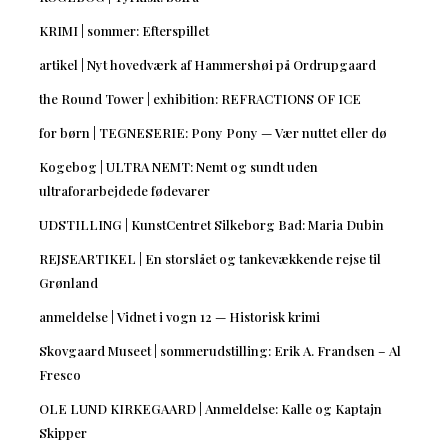
KRIMI | sommer: Efterspillet
artikel | Nyt hovedværk af Hammershøi på Ordrupgaard
the Round Tower | exhibition: REFRACTIONS OF ICE
for børn | TEGNESERIE: Pony Pony — Vær nuttet eller dø
Kogebog | ULTRA NEMT: Nemt og sundt uden
ultraforarbejdede fødevarer
UDSTILLING | KunstCentret Silkeborg Bad: Maria Dubin
REJSEARTIKEL | En storslået og tankevækkende rejse til
Grønland
anmeldelse | Vidnet i vogn 12 — Historisk krimi
Skovgaard Museet | sommerudstilling: Erik A. Frandsen – Al
Fresco
OLE LUND KIRKEGAARD | Anmeldelse: Kalle og Kaptajn
Skipper