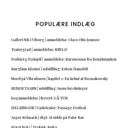
POPULÆRE INDLÆG
Galleri NB i Viborg | anmeldelse: Claes Otto Jennow
Teatergrad | anmeldelse: BRYLD
Frøbjerg Festspil | anmeldelse: Baronessen fra Benzintanken
Børglum Kloster | udstilling: Esben Hanefelt
Mord på Vibrafonen | kapitel 2: En krimi af Roxnakowsky
RUNDETAARN | udstilling: Isens brydninger
boganmeldelse | frevert: GÅ TUR
HELSINGØR | Gadeteater: Passage Festival
Asger Schnack | digt: At sidde på Palæ Bar
KOGEBOG | Tyrkisk: Sofra