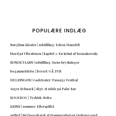
POPULÆRE INDLÆG
Børglum Kloster | udstilling: Esben Hanefelt
Mord på Vibrafonen | kapitel 2: En krimi af Roxnakowsky
RUNDETAARN | udstilling: Isens brydninger
boganmeldelse | frevert: GÅ TUR
HELSINGØR | Gadeteater: Passage Festival
Asger Schnack | digt: At sidde på Palæ Bar
KOGEBOG | Tyrkisk: Sofra
KRIMI | sommer: Efterspillet
artikel | Nyt hovedværk af Hammershøi på Ordrupgaard