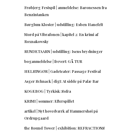
Frøbjerg Festspil | anmeldelse: Baronessen fra
Benzintanken
Børglum Kloster | udstilling: Esben Hanefelt
Mord på Vibrafonen | kapitel 2: En krimi af
Roxnakowsky
RUNDETAARN | udstilling: Isens brydninger
boganmeldelse | frevert: GÅ TUR
HELSINGØR | Gadeteater: Passage Festival
Asger Schnack | digt: At sidde på Palæ Bar
KOGEBOG | Tyrkisk: Sofra
KRIMI | sommer: Efterspillet
artikel | Nyt hovedværk af Hammershøi på
Ordrupgaard
the Round Tower | exhibition: REFRACTIONS