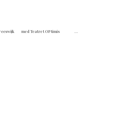
lis Vreeswijk med Teatret OPtimis …