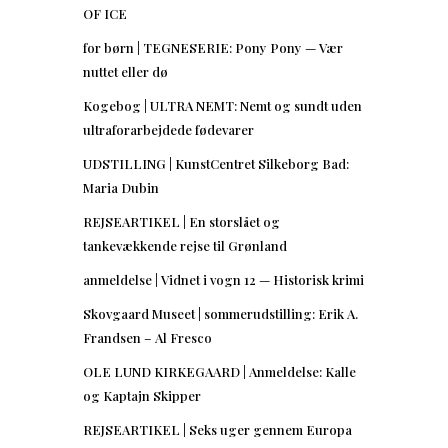
OF ICE
for børn | TEGNESERIE: Pony Pony — Vær
nuttet eller dø
Kogebog | ULTRA NEMT: Nemt og sundt uden
ultraforarbejdede fødevarer
UDSTILLING | KunstCentret Silkeborg Bad:
Maria Dubin
REJSEARTIKEL | En storslået og
tankevækkende rejse til Grønland
anmeldelse | Vidnet i vogn 12 — Historisk krimi
Skovgaard Museet | sommerudstilling: Erik A.
Frandsen – Al Fresco
OLE LUND KIRKEGAARD | Anmeldelse: Kalle
og Kaptajn Skipper
REJSEARTIKEL | Seks uger gennem Europa