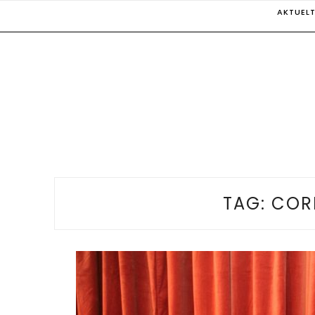
Skip
AKTUEL
to
content
TAG:
COR