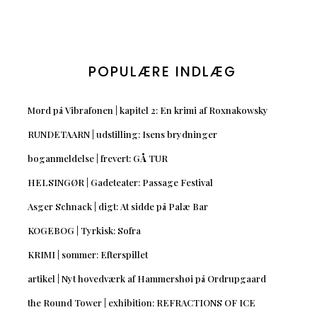
POPULÆRE INDLÆG
Mord på Vibrafonen | kapitel 2: En krimi af Roxnakowsky
RUNDETAARN | udstilling: Isens brydninger
boganmeldelse | frevert: GÅ TUR
HELSINGØR | Gadeteater: Passage Festival
Asger Schnack | digt: At sidde på Palæ Bar
KOGEBOG | Tyrkisk: Sofra
KRIMI | sommer: Efterspillet
artikel | Nyt hovedværk af Hammershøi på Ordrupgaard
the Round Tower | exhibition: REFRACTIONS OF ICE