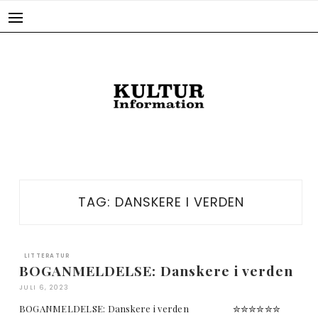
Skip
to
content
TAG:
DANSKERE I VERDEN
LITTERATUR
BOGANMELDELSE: Danskere i verden
JULI 6, 2023
BOGANMELDELSE: Danskere i verden ✮✮✮✮✮✮