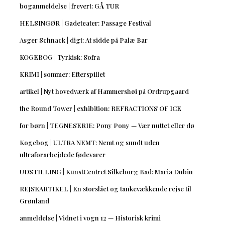
boganmeldelse | frevert: GÅ TUR
HELSINGØR | Gadeteater: Passage Festival
Asger Schnack | digt: At sidde på Palæ Bar
KOGEBOG | Tyrkisk: Sofra
KRIMI | sommer: Efterspillet
artikel | Nyt hovedværk af Hammershøi på Ordrupgaard
the Round Tower | exhibition: REFRACTIONS OF ICE
for børn | TEGNESERIE: Pony Pony — Vær nuttet eller dø
Kogebog | ULTRA NEMT: Nemt og sundt uden
ultraforarbejdede fødevarer
UDSTILLING | KunstCentret Silkeborg Bad: Maria Dubin
REJSEARTIKEL | En storslået og tankevækkende rejse til
Grønland
anmeldelse | Vidnet i vogn 12 — Historisk krimi