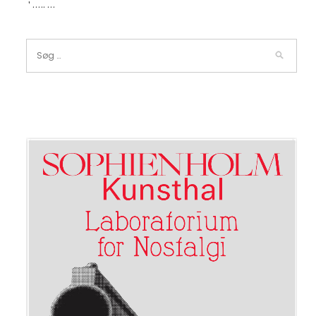
' ….. …