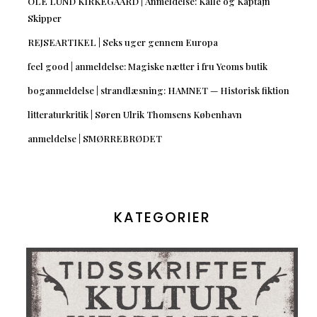
OLE LUND KIRKEGAARD | Anmeldelse: Kalle og Kaptajn
Skipper
REJSEARTIKEL | Seks uger gennem Europa
feel good | anmeldelse: Magiske nætter i fru Yeoms butik
boganmeldelse | strandlæsning: HAMNET — Historisk fiktion
litteraturkritik | Søren Ulrik Thomsens København
anmeldelse | SMØRREBRØDET
KATEGORIER