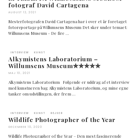
fotograf David Cartagena
AUGUST 12, 2021
Mesterfotografen David Cartagena har i over et år foretaget
fotoreportage på Willumsens Museum Det sker under temaet:
Willumsens Museum – De fire …
INTERVIEW
KUNST
Alkymistens Laboratorium –
Willumsens Museum✮✮✮✮✮
MAJ 10, 2021
Alkymistens Laboratorium Følgende er uddrag af et interview
med kunstneren bag Alkymistens Laboratorium, og mine egne
tanker om udstillingen, der frem …
INTERVIEW
KUNST
REJSER
Wildlife Photographer of the Year
DECEMBER 10, 2020
Wildlife Photographer of the Year – Den mest fascinerende