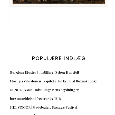
POPULÆRE INDLÆG
Børglum Kloster | udstilling: Esben Hanefelt
Mord på Vibrafonen | kapitel 2: En krimi af Roxnakowsky
RUNDETAARN | udstilling: Isens brydninger
boganmeldelse | frevert: GÅ TUR
HELSINGØR | Gadeteater: Passage Festival