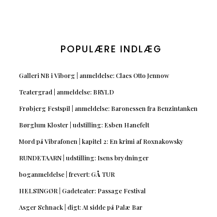
POPULÆRE INDLÆG
Galleri NB i Viborg | anmeldelse: Claes Otto Jennow
Teatergrad | anmeldelse: BRYLD
Frøbjerg Festspil | anmeldelse: Baronessen fra Benzintanken
Børglum Kloster | udstilling: Esben Hanefelt
Mord på Vibrafonen | kapitel 2: En krimi af Roxnakowsky
RUNDETAARN | udstilling: Isens brydninger
boganmeldelse | frevert: GÅ TUR
HELSINGØR | Gadeteater: Passage Festival
Asger Schnack | digt: At sidde på Palæ Bar