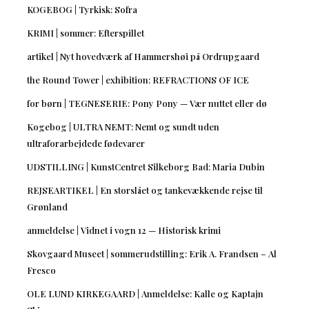
KOGEBOG | Tyrkisk: Sofra
KRIMI | sommer: Efterspillet
artikel | Nyt hovedværk af Hammershøi på Ordrupgaard
the Round Tower | exhibition: REFRACTIONS OF ICE
for børn | TEGNESERIE: Pony Pony — Vær nuttet eller dø
Kogebog | ULTRA NEMT: Nemt og sundt uden
ultraforarbejdede fødevarer
UDSTILLING | KunstCentret Silkeborg Bad: Maria Dubin
REJSEARTIKEL | En storslået og tankevækkende rejse til
Grønland
anmeldelse | Vidnet i vogn 12 — Historisk krimi
Skovgaard Museet | sommerudstilling: Erik A. Frandsen – Al
Fresco
OLE LUND KIRKEGAARD | Anmeldelse: Kalle og Kaptajn