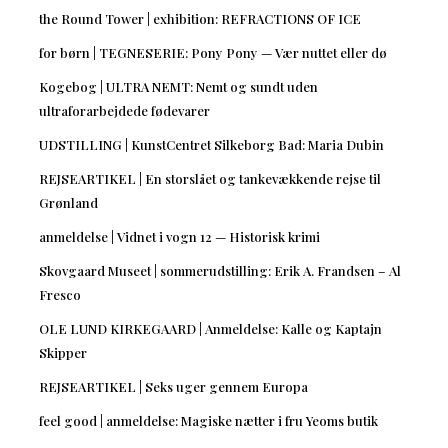
the Round Tower | exhibition: REFRACTIONS OF ICE
for børn | TEGNESERIE: Pony Pony — Vær nuttet eller dø
Kogebog | ULTRA NEMT: Nemt og sundt uden
ultraforarbejdede fødevarer
UDSTILLING | KunstCentret Silkeborg Bad: Maria Dubin
REJSEARTIKEL | En storslået og tankevækkende rejse til
Grønland
anmeldelse | Vidnet i vogn 12 — Historisk krimi
Skovgaard Museet | sommerudstilling: Erik A. Frandsen – Al
Fresco
OLE LUND KIRKEGAARD | Anmeldelse: Kalle og Kaptajn
Skipper
REJSEARTIKEL | Seks uger gennem Europa
feel good | anmeldelse: Magiske nætter i fru Yeoms butik