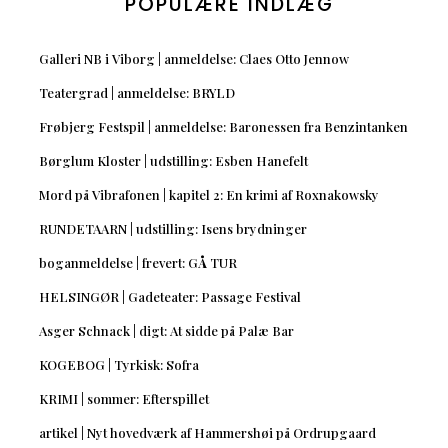
POPULÆRE INDLÆG
Galleri NB i Viborg | anmeldelse: Claes Otto Jennow
Teatergrad | anmeldelse: BRYLD
Frøbjerg Festspil | anmeldelse: Baronessen fra Benzintanken
Børglum Kloster | udstilling: Esben Hanefelt
Mord på Vibrafonen | kapitel 2: En krimi af Roxnakowsky
RUNDETAARN | udstilling: Isens brydninger
boganmeldelse | frevert: GÅ TUR
HELSINGØR | Gadeteater: Passage Festival
Asger Schnack | digt: At sidde på Palæ Bar
KOGEBOG | Tyrkisk: Sofra
KRIMI | sommer: Efterspillet
artikel | Nyt hovedværk af Hammershøi på Ordrupgaard