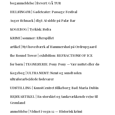
boganmeldelse | frevert: GÅ TUR
HELSINGØR | Gadeteater: Passage Festival
Asger Schnack | digt: At sidde på Palæ Bar
KOGEBOG | Tyrkisk: Sofra
KRIMI | sommer: Efterspillet
artikel | Nyt hovedværk af Hammershøi på Ordrupgaard
the Round Tower | exhibition: REFRACTIONS OF ICE
for børn | TEGNESERIE: Pony Pony — Vær nuttet eller dø
Kogebog | ULTRA NEMT: Nemt og sundt uden
ultraforarbejdede fødevarer
UDSTILLING | KunstCentret Silkeborg Bad: Maria Dubin
REJSEARTIKEL | En storslået og tankevækkende rejse til
Grønland
anmeldelse | Vidnet i vogn 12 — Historisk krimi