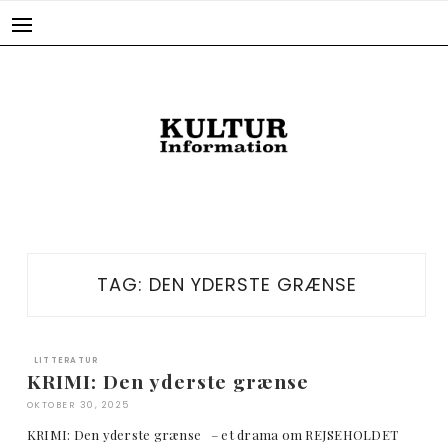
Skip
to
content
TAG:
DEN YDERSTE GRÆNSE
LITTERATUR
KRIMI: Den yderste grænse
OKTOBER 30, 2025
KRIMI: Den yderste grænse – et drama om REJSEHOLDET