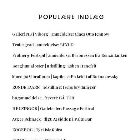
POPULÆRE INDLÆG
Galleri NB i Viborg | anmeldelse: Claes Otto Jennow
Teatergrad | anmeldelse: BRYLD
Frøbjerg Festspil | anmeldelse: Baronessen fra Benzintanken
Børglum Kloster | udstilling: Esben Hanefelt
Mord på Vibrafonen | kapitel 2: En krimi af Roxnakowsky
RUNDETAARN | udstilling: Isens brydninger
boganmeldelse | frevert: GÅ TUR
HELSINGØR | Gadeteater: Passage Festival
Asger Schnack | digt: At sidde på Palæ Bar
KOGEBOG | Tyrkisk: Sofra