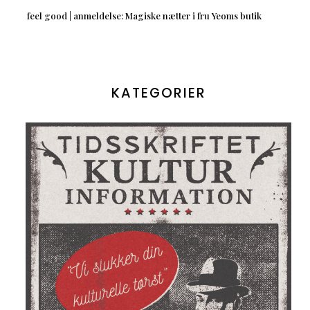
feel good | anmeldelse: Magiske nætter i fru Yeoms butik
KATEGORIER