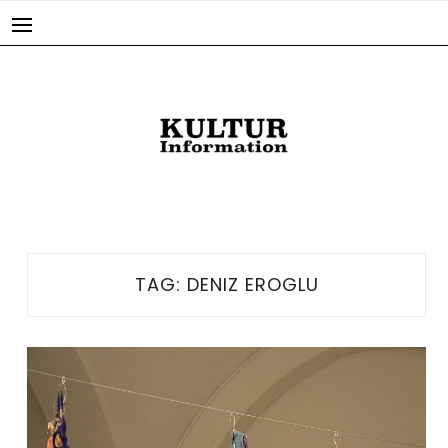
Skip
to
content
TAG:
DENIZ EROGLU