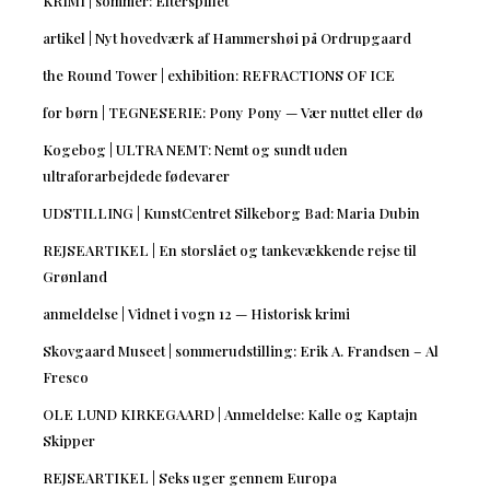
KRIMI | sommer: Efterspillet
artikel | Nyt hovedværk af Hammershøi på Ordrupgaard
the Round Tower | exhibition: REFRACTIONS OF ICE
for børn | TEGNESERIE: Pony Pony — Vær nuttet eller dø
Kogebog | ULTRA NEMT: Nemt og sundt uden
ultraforarbejdede fødevarer
UDSTILLING | KunstCentret Silkeborg Bad: Maria Dubin
REJSEARTIKEL | En storslået og tankevækkende rejse til
Grønland
anmeldelse | Vidnet i vogn 12 — Historisk krimi
Skovgaard Museet | sommerudstilling: Erik A. Frandsen – Al
Fresco
OLE LUND KIRKEGAARD | Anmeldelse: Kalle og Kaptajn
Skipper
REJSEARTIKEL | Seks uger gennem Europa