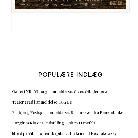
POPULÆRE INDLÆG
Galleri NB i Viborg | anmeldelse: Claes Otto Jennow
Teatergrad | anmeldelse: BRYLD
Frøbjerg Festspil | anmeldelse: Baronessen fra Benzintanken
Børglum Kloster | udstilling: Esben Hanefelt
Mord på Vibrafonen | kapitel 2: En krimi af Roxnakowsky