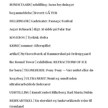
RUNDETAARN | udstilling: Isens brydninger
boganmeldelse | frevert: GÅ TUR
HELSINGØR | Gadeteater: Passage Festival
Asger Schnack | digt: At sidde på Palæ Bar
KOGEBOG | Tyrkisk: Sofra
KRIMI | sommer: Efterspillet
artikel | Nyt hovedværk af Hammershøi på Ordrupgaard
the Round Tower | exhibition: REFRACTIONS OF ICE
for børn | TEGNESERIE: Pony Pony — Vær nuttet eller dø
Kogebog | ULTRA NEMT: Nemt og sundt uden
ultraforarbejdede fødevarer
UDSTILLING | KunstCentret Silkeborg Bad: Maria Dubin
REJSEARTIKEL | En storslået og tankevækkende rejse til
Grønland