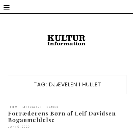
Skip
to
content
TAG:
DJÆVELEN I HULLET
FILM
LITTERATUR
REJSER
Forræderens Børn af Leif Davidsen –
Boganmeldelse
JUNI 9, 2020