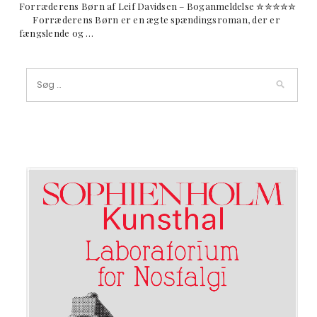
Forræderens Børn af Leif Davidsen – Boganmeldelse ✮✮✮✮✮
Forræderens Børn er en ægte spændingsroman, der er
fængslende og …