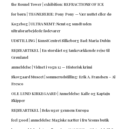
the Round Tower | exhibition: REFRACTIONS OF ICE
for børn | TEGNESERIE: Pony Pony — Vær nuttet eller dø
Kogebog | ULTRA NEMT: Nemt og sundt uden
ultraforarbejdede fødevarer
UDSTILLING | KunstCentret Silkeborg Bad: Maria Dubin
REJSEARTIKEL | En storslået og tankevækkende rejse til
Grønland
anmeldelse | Vidnet i vogn 12 — Historisk krimi
Skovgaard Museet | sommerudstilling: Erik A. Frandsen – Al
Fresco
OLE LUND KIRKEGAARD | Anmeldelse: Kalle og Kaptajn
Skipper
REJSEARTIKEL | Seks uger gennem Europa
feel good | anmeldelse: Magiske nætter i fru Yeoms butik