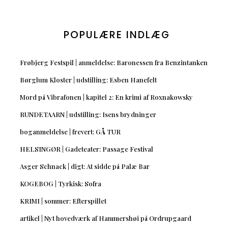
POPULÆRE INDLÆG
Frøbjerg Festspil | anmeldelse: Baronessen fra Benzintanken
Børglum Kloster | udstilling: Esben Hanefelt
Mord på Vibrafonen | kapitel 2: En krimi af Roxnakowsky
RUNDETAARN | udstilling: Isens brydninger
boganmeldelse | frevert: GÅ TUR
HELSINGØR | Gadeteater: Passage Festival
Asger Schnack | digt: At sidde på Palæ Bar
KOGEBOG | Tyrkisk: Sofra
KRIMI | sommer: Efterspillet
artikel | Nyt hovedværk af Hammershøi på Ordrupgaard