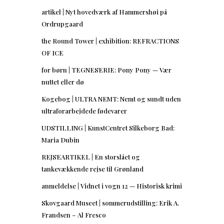
artikel | Nyt hovedværk af Hammershøi på
Ordrupgaard
the Round Tower | exhibition: REFRACTIONS
OF ICE
for børn | TEGNESERIE: Pony Pony — Vær
nuttet eller dø
Kogebog | ULTRA NEMT: Nemt og sundt uden
ultraforarbejdede fødevarer
UDSTILLING | KunstCentret Silkeborg Bad:
Maria Dubin
REJSEARTIKEL | En storslået og
tankevækkende rejse til Grønland
anmeldelse | Vidnet i vogn 12 — Historisk krimi
Skovgaard Museet | sommerudstilling: Erik A.
Frandsen – Al Fresco