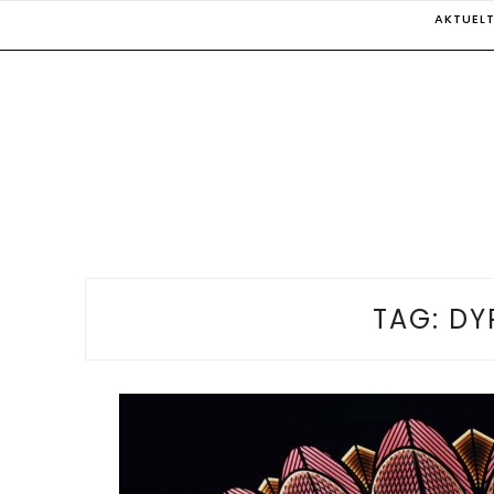
Skip
AKTUEL
to
content
TAG:
DY