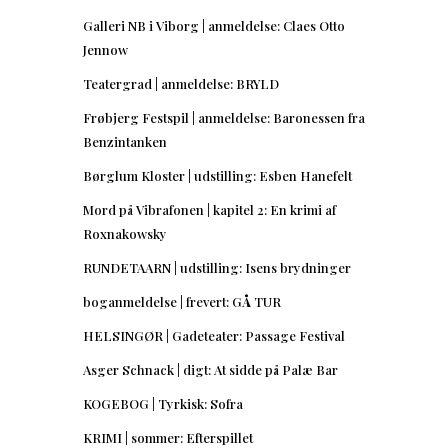
Galleri NB i Viborg | anmeldelse: Claes Otto
Jennow
Teatergrad | anmeldelse: BRYLD
Frøbjerg Festspil | anmeldelse: Baronessen fra
Benzintanken
Børglum Kloster | udstilling: Esben Hanefelt
Mord på Vibrafonen | kapitel 2: En krimi af
Roxnakowsky
RUNDETAARN | udstilling: Isens brydninger
boganmeldelse | frevert: GÅ TUR
HELSINGØR | Gadeteater: Passage Festival
Asger Schnack | digt: At sidde på Palæ Bar
KOGEBOG | Tyrkisk: Sofra
KRIMI | sommer: Efterspillet