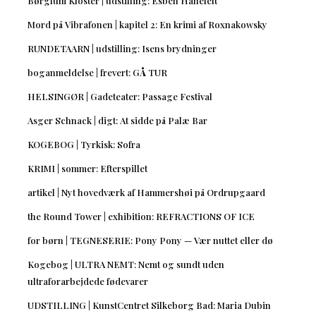
Børglum Kloster | udstilling: Esben Hanefelt
Mord på Vibrafonen | kapitel 2: En krimi af Roxnakowsky
RUNDETAARN | udstilling: Isens brydninger
boganmeldelse | frevert: GÅ TUR
HELSINGØR | Gadeteater: Passage Festival
Asger Schnack | digt: At sidde på Palæ Bar
KOGEBOG | Tyrkisk: Sofra
KRIMI | sommer: Efterspillet
artikel | Nyt hovedværk af Hammershøi på Ordrupgaard
the Round Tower | exhibition: REFRACTIONS OF ICE
for børn | TEGNESERIE: Pony Pony — Vær nuttet eller dø
Kogebog | ULTRA NEMT: Nemt og sundt uden
ultraforarbejdede fødevarer
UDSTILLING | KunstCentret Silkeborg Bad: Maria Dubin