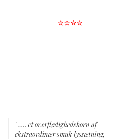
✮✮✮✮
' ….. et overflødighedshorn af
ekstraordinær smuk lyssætning,