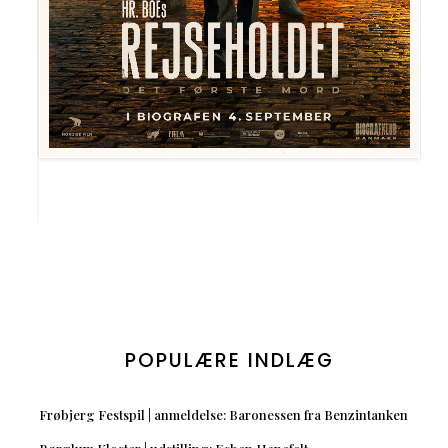
POPULÆRE INDLÆG
Frøbjerg Festspil | anmeldelse: Baronessen fra Benzintanken