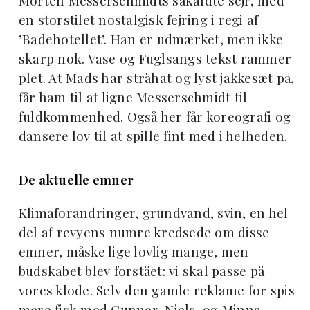
Morten Messerschmidts såkaldte sejr, med
en storstilet nostalgisk fejring i regi af
’Badehotellet’. Han er udmærket, men ikke
skarp nok. Vase og Fuglsangs tekst rammer
plet. At Mads har stråhat og lyst jakkesæt på,
får ham til at ligne Messerschmidt til
fuldkommenhed. Også her får koreografi og
dansere lov til at spille fint med i helheden.
De aktuelle emner
Klimaforandringer, grundvand, svin, en hel
del af revyens numre kredsede om disse
emner, måske lige lovlig mange, men
budskabet blev forstået: vi skal passe på
vores klode. Selv den gamle reklame for spis
mere fisk med Gunner, Niels, og Minna,