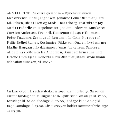
ANMELDELSE: Cirkusrevyen 2026 – Dyrehavsbakken.
Medvirkende: Bodil Jørgensen, Johanne Louise Schmidt, Lars
Mikkelsen, Niels Olsen og Mads Knarreborg. Instruktør:
Joy-
Maria Frederiksen
, Kapelmester: Joakim Pedersen, Musikere:
Carsten Andersen, Frederik Damsgaard, Jesper Thomsen,
Peter Fuglsang. Scenograf: Benjamin La Cour. Koreograf:
Nellie Bethel Rainey, Kostumier: Rikke von Qualen, Lysdesigner:
Malthe Haugaard, Lyddesigner: Jonas Jürgensen, Sangere:
Alberte Kyst-Monica Isa Andersen, Dansere: Ernestine Ruiz,
Helene Duch Kjaer, Roberta Næss-Schmidt, Mads Gronemann,
Sebastian Sunesen, Vi Duc Vo.
Cirkusrevyen. Dyrehavsbakken. 2930 Klampenborg. Sæsonen
slutter lørdag den 22. august 2026. Spilletider: onsdage kl. 17.00,
torsdage kl. 20.00, fredage kl. 20.00, lørdage kl. 16.00 og kl.
19.30, søndage kl. 15.00. Cirkusrevyen holder sommerferie i uge
29 og 30.