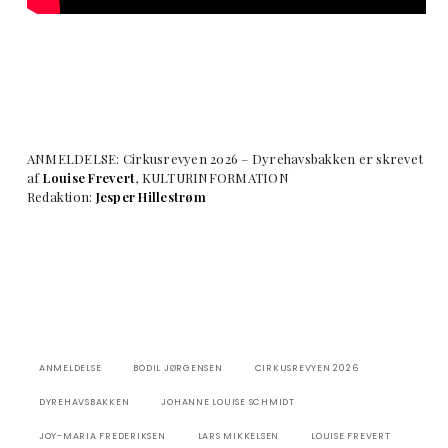
ANMELDELSE: Cirkusrevyen 2026 – Dyrehavsbakken er skrevet
af
Louise Frevert
, KULTURINFORMATION
Redaktion:
Jesper Hillestrøm
ANMELDELSE
BODIL JØRGENSEN
CIRKUSREVYEN 2026
DYREHAVSBAKKEN
JOHANNE LOUISE SCHMIDT
JOY-MARIA FREDERIKSEN
LARS MIKKELSEN
LOUISE FREVERT