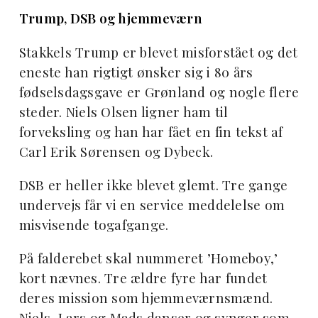
Trump, DSB og hjemmeværn
Stakkels Trump er blevet misforstået og det
eneste han rigtigt ønsker sig i 80 års
fødselsdagsgave er Grønland og nogle flere
steder. Niels Olsen ligner ham til
forveksling og han har fået en fin tekst af
Carl Erik Sørensen og Dybeck.
DSB er heller ikke blevet glemt. Tre gange
undervejs får vi en service meddelelse om
misvisende togafgange.
På falderebet skal nummeret ’Homeboy,’
kort nævnes. Tre ældre fyre har fundet
deres mission som hjemmeværnsmænd.
Niels, Lars og Mads danser og synger som