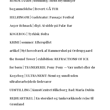
RUNDETAARN | udstilling: Isens brydninger
boganmeldelse | frevert: GÅ TUR
HELSINGØR | Gadeteater: Passage Festival
Asger Schnack | digt: At sidde på Palæ Bar
KOGEBOG | Tyrkisk: Sofra
KRIMI | sommer: Efterspillet
artikel | Nyt hovedværk af Hammershøi på Ordrupgaard
the Round Tower | exhibition: REFRACTIONS OF ICE
for børn | TEGNESERIE: Pony Pony — Vær nuttet eller dø
Kogebog | ULTRA NEMT: Nemt og sundt uden
ultraforarbejdede fødevarer
UDSTILLING | KunstCentret Silkeborg Bad: Maria Dubin
REJSEARTIKEL | En storslået og tankevækkende rejse til
Grønland