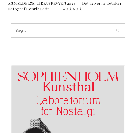
ANMELDELSE: CIRKUSREVYEN 2023 Det i 20'erne det sker.
Fotograf Henrik Petit. ✮✮✮✮✮✮ …