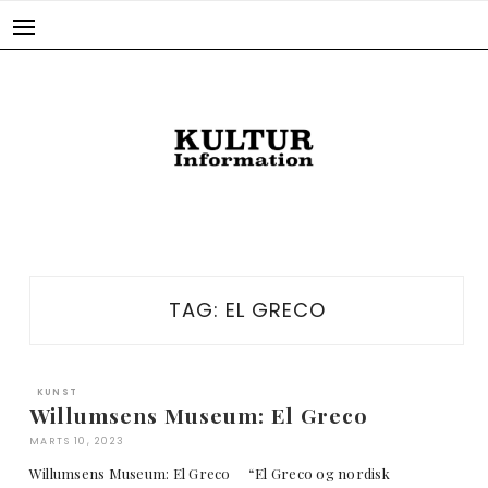
Skip
to
content
TAG:
EL GRECO
KUNST
Willumsens Museum: El Greco
MARTS 10, 2023
Willumsens Museum: El Greco “El Greco og nordisk