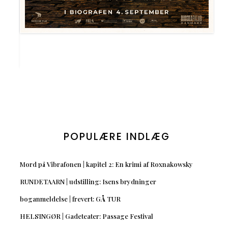
POPULÆRE INDLÆG
Mord på Vibrafonen | kapitel 2: En krimi af Roxnakowsky
RUNDETAARN | udstilling: Isens brydninger
boganmeldelse | frevert: GÅ TUR
HELSINGØR | Gadeteater: Passage Festival