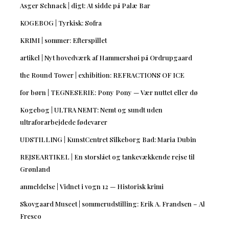
Asger Schnack | digt: At sidde på Palæ Bar
KOGEBOG | Tyrkisk: Sofra
KRIMI | sommer: Efterspillet
artikel | Nyt hovedværk af Hammershøi på Ordrupgaard
the Round Tower | exhibition: REFRACTIONS OF ICE
for børn | TEGNESERIE: Pony Pony — Vær nuttet eller dø
Kogebog | ULTRA NEMT: Nemt og sundt uden
ultraforarbejdede fødevarer
UDSTILLING | KunstCentret Silkeborg Bad: Maria Dubin
REJSEARTIKEL | En storslået og tankevækkende rejse til
Grønland
anmeldelse | Vidnet i vogn 12 — Historisk krimi
Skovgaard Museet | sommerudstilling: Erik A. Frandsen – Al
Fresco