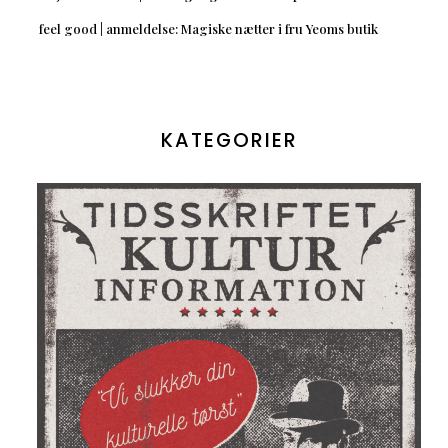
feel good | anmeldelse: Magiske nætter i fru Yeoms butik
KATEGORIER