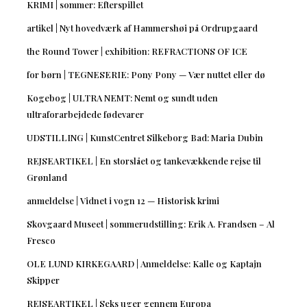
KRIMI | sommer: Efterspillet
artikel | Nyt hovedværk af Hammershøi på Ordrupgaard
the Round Tower | exhibition: REFRACTIONS OF ICE
for børn | TEGNESERIE: Pony Pony — Vær nuttet eller dø
Kogebog | ULTRA NEMT: Nemt og sundt uden
ultraforarbejdede fødevarer
UDSTILLING | KunstCentret Silkeborg Bad: Maria Dubin
REJSEARTIKEL | En storslået og tankevækkende rejse til
Grønland
anmeldelse | Vidnet i vogn 12 — Historisk krimi
Skovgaard Museet | sommerudstilling: Erik A. Frandsen – Al
Fresco
OLE LUND KIRKEGAARD | Anmeldelse: Kalle og Kaptajn
Skipper
REJSEARTIKEL | Seks uger gennem Europa